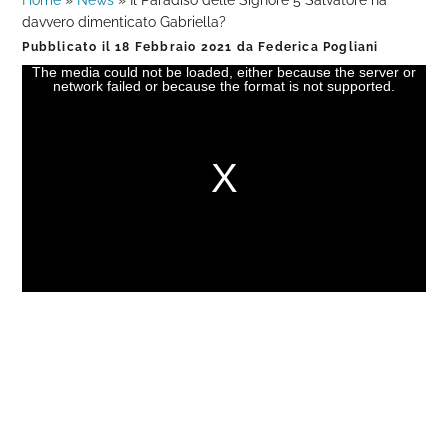
Home
»
News
»
Il Paradiso delle Signore 5 Salvatore ha
davvero dimenticato Gabriella?
Pubblicato il
18 Febbraio 2021
da
Federica Pogliani
The media could not be loaded, either because the server or
This
network failed or because the format is not supported.
is
a
modal
window.