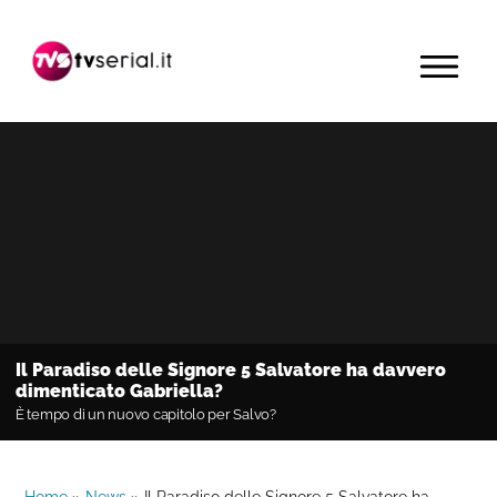
Passa
Passa
Passa
alla
al
alla
MENU
navigazione
contenuto
barra
primaria
principale
laterale
primaria
Il Paradiso delle Signore 5 Salvatore ha davvero
dimenticato Gabriella?
È tempo di un nuovo capitolo per Salvo?