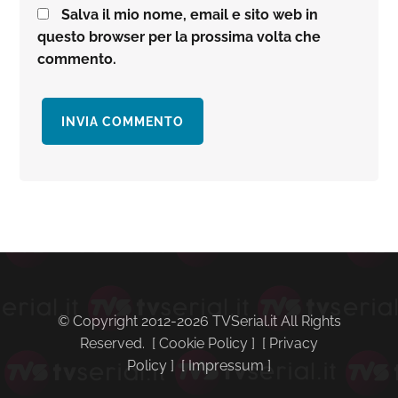
Salva il mio nome, email e sito web in
questo browser per la prossima volta che
commento.
Barra
laterale
primaria
© Copyright 2012-2026 TVSerial.it All Rights
Reserved. [
Cookie Policy
] [
Privacy
Policy
] [
Impressum
]