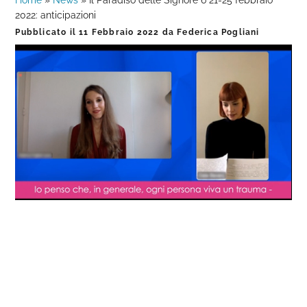
Home
»
News
»
Il Paradiso delle Signore 6 21-25 febbraio
2022: anticipazioni
Pubblicato il
11 Febbraio 2022
da
Federica Pogliani
Loaded
:
Progress
:
Unmute
0%
0%