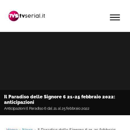
Passa
Passa
Passa
alla
al
alla
MENU
navigazione
contenuto
barra
primaria
principale
laterale
primaria
Il Paradiso delle Signore 6 21-25 febbraio 2022:
anticipazioni
Anticipazioni Il Paradiso 6 dal 21 al 25 febbraio 2022