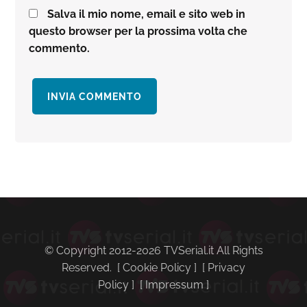
Salva il mio nome, email e sito web in
questo browser per la prossima volta che
commento.
Barra
laterale
primaria
© Copyright 2012-2026 TVSerial.it All Rights
Reserved. [
Cookie Policy
] [
Privacy
Policy
] [
Impressum
]