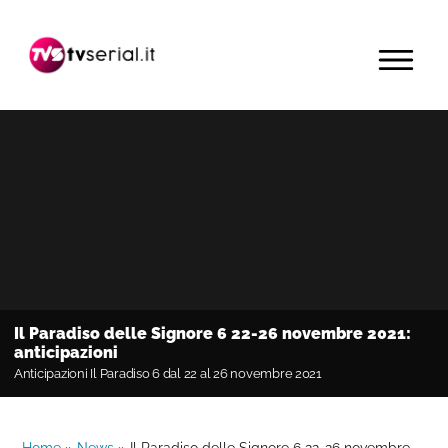
Passa
Passa
Passa
alla
al
alla
MENU
navigazione
contenuto
barra
primaria
principale
laterale
primaria
Il Paradiso delle Signore 6 22-26 novembre 2021:
anticipazioni
Anticipazioni Il Paradiso 6 dal 22 al 26 novembre 2021