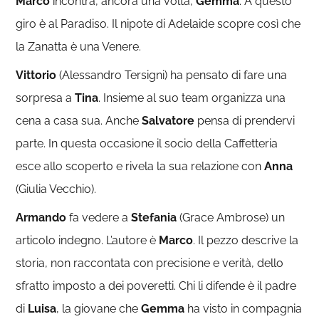
Marco
incontra, ancora una volta,
Gemma
. A questo
giro è al Paradiso. Il nipote di Adelaide scopre così che
la Zanatta è una Venere.
Vittorio
(Alessandro Tersigni) ha pensato di fare una
sorpresa a
Tina
. Insieme al suo team organizza una
cena a casa sua. Anche
Salvatore
pensa di prendervi
parte. In questa occasione il socio della Caffetteria
esce allo scoperto e rivela la sua relazione con
Anna
(Giulia Vecchio).
Armando
fa vedere a
Stefania
(Grace Ambrose) un
articolo indegno. L’autore è
Marco
. Il pezzo descrive la
storia, non raccontata con precisione e verità, dello
sfratto imposto a dei poveretti. Chi li difende è il padre
di
Luisa
, la giovane che
Gemma
ha visto in compagnia