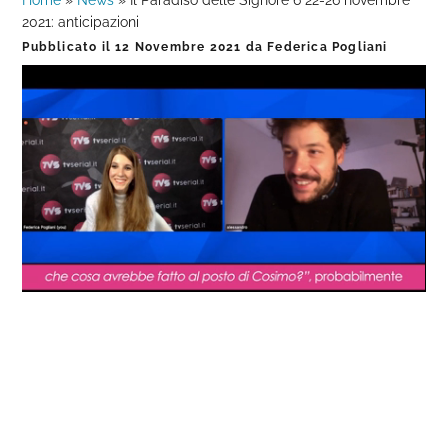
Home
»
News
»
Il Paradiso delle Signore 6 22-26 novembre
2021: anticipazioni
Pubblicato il
12 Novembre 2021
da
Federica Pogliani
Loaded
:
Progress
:
Unmute
0%
0%