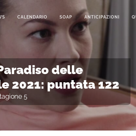
WS
CALENDARIO
SOAP
ANTICIPAZIONI
Q
BEAUTIFUL
IL PARADISO DELLE SIGNORE
LA PROMESSA
 Paradiso delle
SEGRETI DI FAMIGLIA
ile 2021: puntata 122
TEMPESTA D’AMORE
stagione 5
UN POSTO AL SOLE