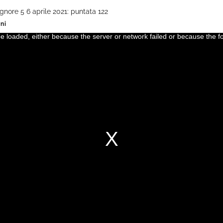
ignore 5 6 aprile 2021: puntata 122
ni
 loaded, either because the server or network failed or because the f