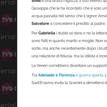
Sofia
è una brava ragazza. Il suo intento 
Giuseppe che le ha ricordato che è solo una
acqua passata nel senso che il signor Amato
Salvatore
a concedere il prestito al padre.
Per
Gabriella
i dubbi se dare o no la letter
sono fatti in quanto marito e moglie. Non sol
sorte, ma anche recentemente dopo i brutti 
una relazione di fiducia, ma la stilista è i
Le Veneri vorrebbero diventare un supporto “
Tra
Adelaide e Fiorenza
è guerra aperta
. 
Sant’Erasmo invita la Gramini a dimettersi 