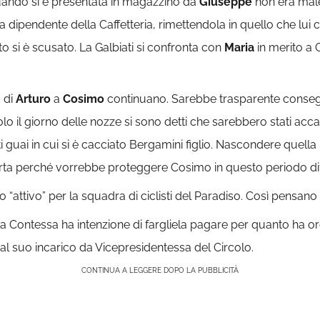
quando si è presentata in magazzino da
Giuseppe
non era male
 dipendente della Caffetteria, rimettendola in quello che lui c
 si è scusato. La Galbiati si confronta con
Maria
in merito a 
a di
Arturo
a
Cosimo
continuano. Sarebbe trasparente consegna
o il giorno delle nozze si sono detti che sarebbero stati accant
guai in cui si è cacciato Bergamini figlio. Nascondere quella 
ncerta perché vorrebbe proteggere Cosimo in questo periodo diff
attivo” per la squadra di ciclisti del Paradiso. Così pensano 
La Contessa ha intenzione di fargliela pagare per quanto ha or
dal suo incarico da Vicepresidentessa del Circolo.
CONTINUA A LEGGERE DOPO LA PUBBLICITÀ