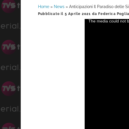
Home
»
News
»
Anticipazioni Il Paradiso delle S
Barra
Pubblicato il
5 Aprile 2021
da
Federica Poglia
The media could not be
This
laterale
is
a
primaria
modal
window.