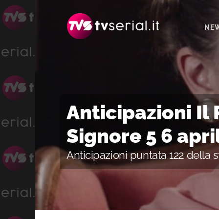
Passa
Passa
Passa
alla
al
alla
NE
navigazione
contenuto
barra
primaria
principale
laterale
primaria
Anticipazioni Il
Signore 5 6 apr
Anticipazioni puntata 122 della 