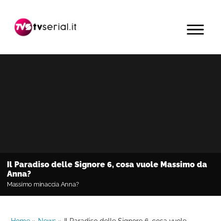
Passa
Passa
Passa
alla
al
alla
MENU
navigazione
contenuto
barra
primaria
principale
laterale
primaria
Il Paradiso delle Signore 6, cosa vuole Massimo da
Anna?
Massimo minaccia Anna?