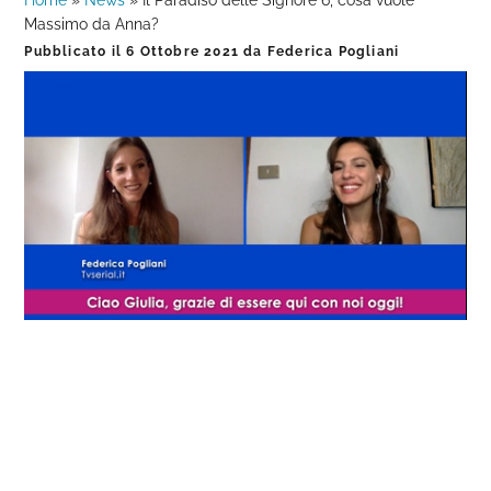
Home
»
News
»
Il Paradiso delle Signore 6, cosa vuole
Massimo da Anna?
Pubblicato il
6 Ottobre 2021
da
Federica Pogliani
Loaded
:
Progress
:
Unmute
0%
0%