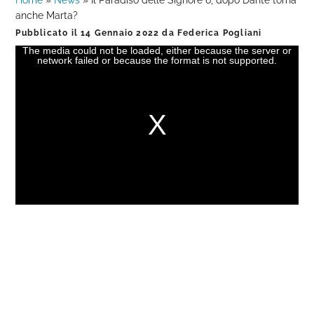
Home
»
News
»
Il Paradiso delle Signore 6, dopo Dante torna
anche Marta?
Pubblicato il
14 Gennaio 2022
da
Federica Pogliani
The media could not be loaded, either because the server or
This
network failed or because the format is not supported.
is
a
modal
window.