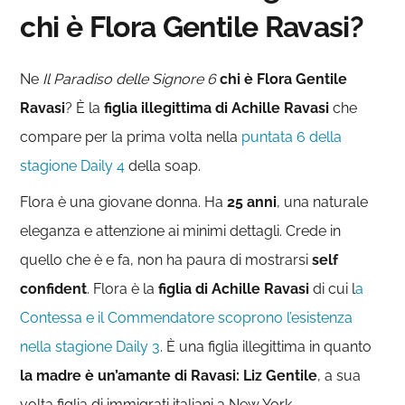
chi è Flora Gentile Ravasi?
Ne
Il Paradiso delle Signore 6
chi è Flora Gentile
Ravasi
? È la
figlia illegittima di Achille Ravasi
che
compare per la prima volta nella
puntata 6 della
stagione Daily 4
della soap.
Flora è una giovane donna. Ha
25 anni
, una naturale
eleganza e attenzione ai minimi dettagli. Crede in
quello che è e fa, non ha paura di mostrarsi
self
confident
. Flora è la
figlia di Achille Ravasi
di cui l
a
Contessa e il Commendatore scoprono l’esistenza
nella stagione Daily 3
. È una figlia illegittima in quanto
la madre è un’amante di Ravasi: Liz Gentile
, a sua
volta figlia di immigrati italiani a New York.