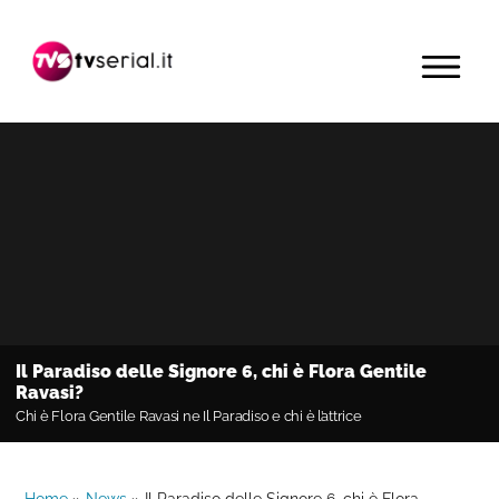
Passa
Passa
Passa
alla
al
alla
MENU
navigazione
contenuto
barra
primaria
principale
laterale
primaria
Il Paradiso delle Signore 6, chi è Flora Gentile
Ravasi?
Chi è Flora Gentile Ravasi ne Il Paradiso e chi è l’attrice