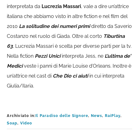
interpretata da
Lucrezia Massari
, vale a dire un’attrice
italiana che abbiamo visto in altre fiction e nel film del
2010
La solitudine dei numeri primi
diretto da Saverio
Costanzo nel ruolo di Giada. Oltre al corto
Tiburtina
63
, Lucrezia Massari è scelta per diverse parti per la tv.
Nella fiction
Pezzi Unici
interpreta Jess, ne
L’ultima de’
Medici
veste i panni di Marie Louise d’Orleans. Inoltre è
un’attrice nel cast di
Che Dio ci aiuti
in cui interpreta
Giulia/Ilaria.
Archiviato in:
Il Paradiso delle Signore
,
News
,
RaiPlay
,
Soap
,
Video