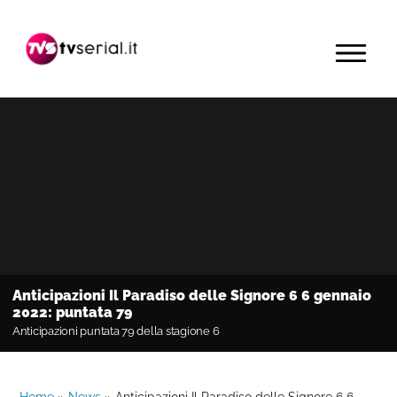
Passa
Passa
Passa
alla
al
alla
MENU
navigazione
contenuto
barra
primaria
principale
laterale
primaria
Anticipazioni Il Paradiso delle Signore 6 6 gennaio
2022: puntata 79
Anticipazioni puntata 79 della stagione 6