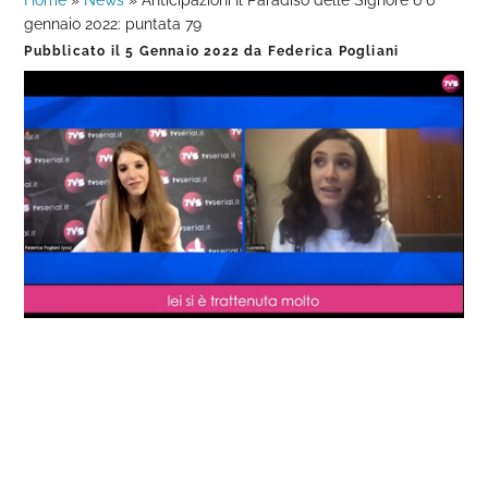
Home
»
News
»
Anticipazioni Il Paradiso delle Signore 6 6
gennaio 2022: puntata 79
Pubblicato il
5 Gennaio 2022
da
Federica Pogliani
Loaded
:
Progress
:
Unmute
0%
0%