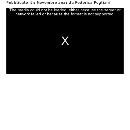
Pubblicato il
1 Novembre 2021
da
Federica Pogliani
The media could not be loaded, either because the server or
This
network failed or because the format is not supported.
is
a
modal
window.