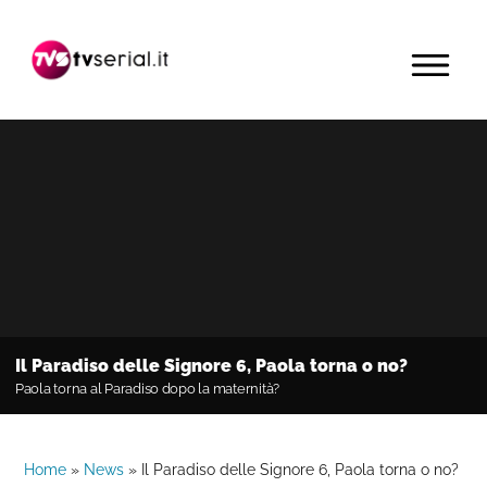
Passa
Passa
Passa
alla
al
alla
MENU
navigazione
contenuto
barra
primaria
principale
laterale
primaria
Il Paradiso delle Signore 6, Paola torna o no?
Paola torna al Paradiso dopo la maternità?
Home
»
News
»
Il Paradiso delle Signore 6, Paola torna o no?