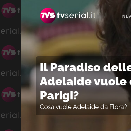
Passa
Passa
Passa
alla
al
alla
NE
navigazione
contenuto
barra
primaria
principale
laterale
primaria
Il Paradiso dell
Adelaide vuole 
Parigi?
Cosa vuole Adelaide da Flora?