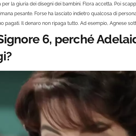
a per la giuria dei disegni dei bambini. Flora accetta. Poi sca
ana pesante. Forse ha lasciato indietro qualcosa di personale. P
anno pagati. Il denaro non ripaga tutto. Ad esempio, Agnese so
 Signore 6, perché Adela
gi?