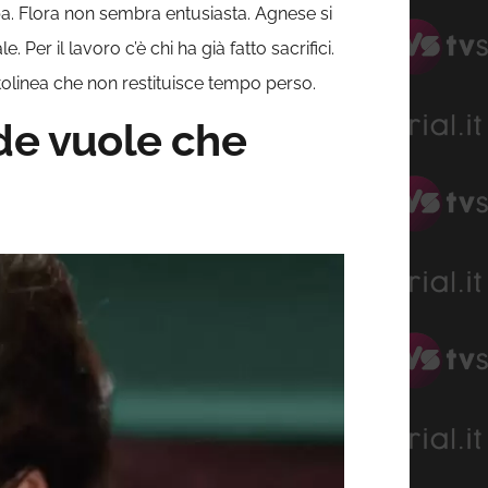
ppa. Flora non sembra entusiasta. Agnese si
er il lavoro c’è chi ha già fatto sacrifici.
ttolinea che non restituisce tempo perso.
ide vuole che