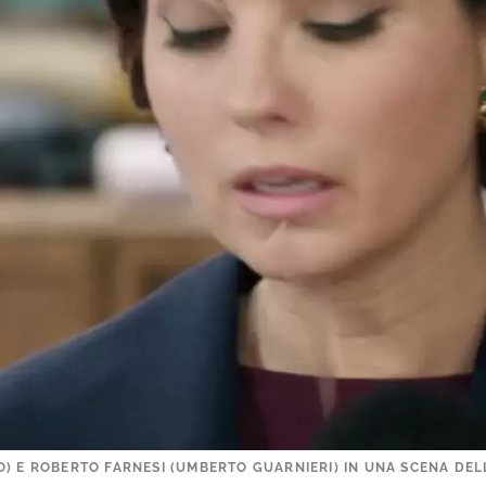
) E ROBERTO FARNESI (UMBERTO GUARNIERI) IN UNA SCENA DELL