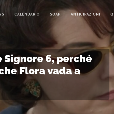
WS
CALENDARIO
SOAP
ANTICIPAZIONI
Q
BEAUTIFUL
IL PARADISO DELLE SIGNORE
LA PROMESSA
e Signore 6, perché
SEGRETI DI FAMIGLIA
che Flora vada a
TEMPESTA D’AMORE
UN POSTO AL SOLE