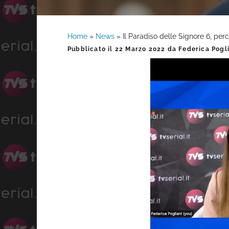
Home
»
News
»
Il Paradiso delle Signore 6, pe
Barra
Pubblicato il
22 Marzo 2022
da
Federica Pogl
laterale
primaria