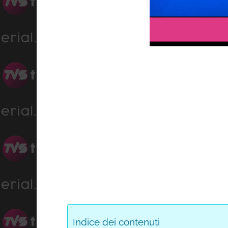
Load
Progress
:
Unmute
0%
0%
Indice dei contenuti