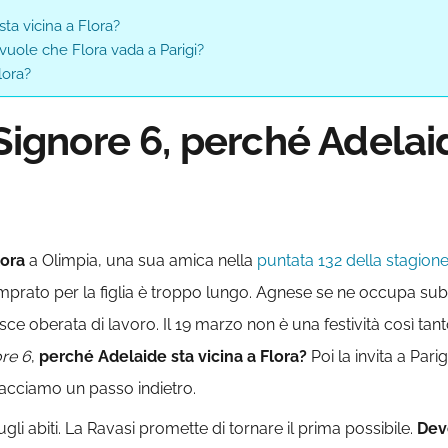
sta vicina a Flora?
 vuole che Flora vada a Parigi?
lora?
 Signore 6, perché Adelaid
lora
a Olimpia, una sua amica nella
puntata 132 della stagion
mprato per la figlia è troppo lungo. Agnese se ne occupa subi
nisce oberata di lavoro. Il 19 marzo non è una festività così ta
ore 6
,
perché Adelaide sta vicina a Flora?
Poi la invita a Parig
acciamo un passo indietro.
gli abiti. La Ravasi promette di tornare il prima possibile.
Dev