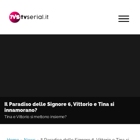
Passa
Passa
Passa
alla
al
alla
MENU
navigazione
contenuto
barra
primaria
principale
laterale
primaria
Il Paradiso delle Signore 6, Vittorio e Tina si
innamorano?
Tina e Vittorio si mettono insieme?