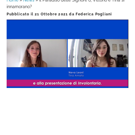
Home
»
News
»
Il Paradiso delle Signore 6, Vittorio e Tina si
innamorano?
Pubblicato il
21 Ottobre 2021
da
Federica Pogliani
Loaded
:
Progress
:
Unmute
0%
0%