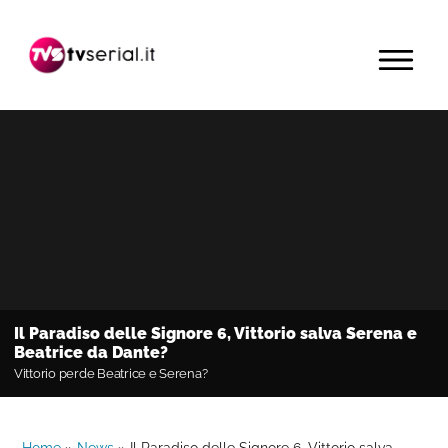
Passa
Passa
Passa
alla
al
alla
MENU
navigazione
contenuto
barra
primaria
principale
laterale
primaria
Il Paradiso delle Signore 6, Vittorio salva Serena e
Beatrice da Dante?
Vittorio perde Beatrice e Serena?