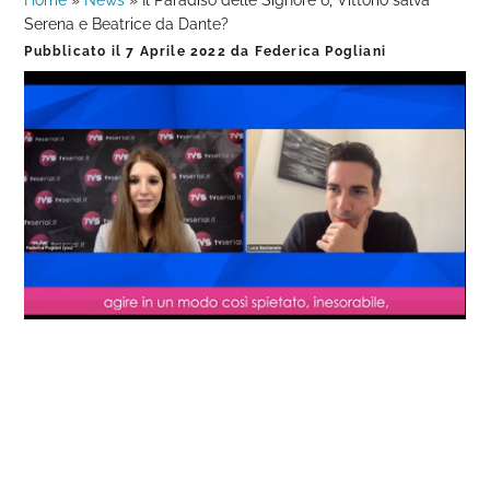
Home
»
News
»
Il Paradiso delle Signore 6, Vittorio salva
Serena e Beatrice da Dante?
Pubblicato il
7 Aprile 2022
da
Federica Pogliani
Loaded
:
Progress
:
Unmute
0%
0%