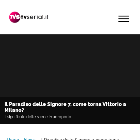
Passa
Passa
Passa
alla
al
alla
MENU
navigazione
contenuto
barra
primaria
principale
laterale
primaria
Il Paradiso delle Signore 7, come torna Vittorio a
Milano?
Il significato delle scene in aeroporto