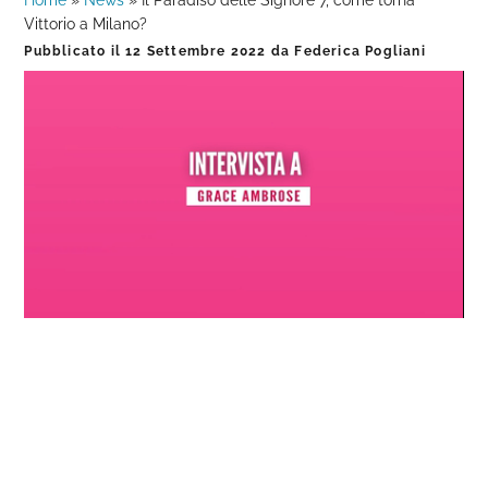
Home
»
News
»
Il Paradiso delle Signore 7, come torna
Vittorio a Milano?
Pubblicato il
12 Settembre 2022
da
Federica Pogliani
Loaded
:
Progress
:
Unmute
0%
0%