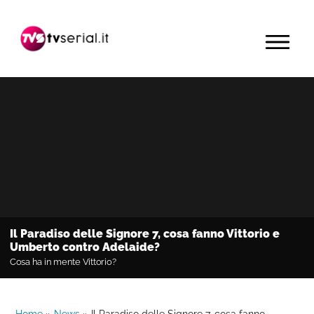
Passa
Passa
Passa
alla
al
alla
MENU
navigazione
contenuto
barra
primaria
principale
laterale
primaria
Il Paradiso delle Signore 7, cosa fanno Vittorio e
Umberto contro Adelaide?
Cosa ha in mente Vittorio?