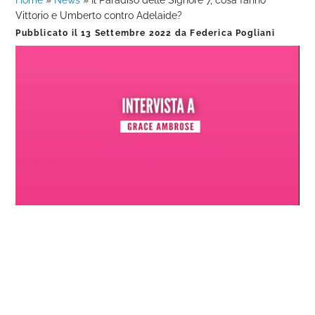
Home
»
News
»
Il Paradiso delle Signore 7, cosa fanno
Vittorio e Umberto contro Adelaide?
Pubblicato il
13 Settembre 2022
da
Federica Pogliani
Loaded
:
Progress
:
Unmute
0%
0%