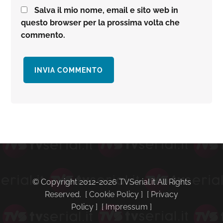
Salva il mio nome, email e sito web in
questo browser per la prossima volta che
commento.
Barra
laterale
primaria
© Copyright 2012-2026 TVSerial.it All Rights
Reserved. [
Cookie Policy
] [
Privacy
Policy
] [
Impressum
]