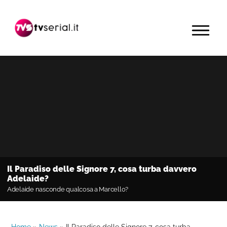
Passa
Passa
Passa
alla
al
alla
MENU
navigazione
contenuto
barra
primaria
principale
laterale
primaria
Il Paradiso delle Signore 7, cosa turba davvero
Adelaide?
Adelaide nasconde qualcosa a Marcello?