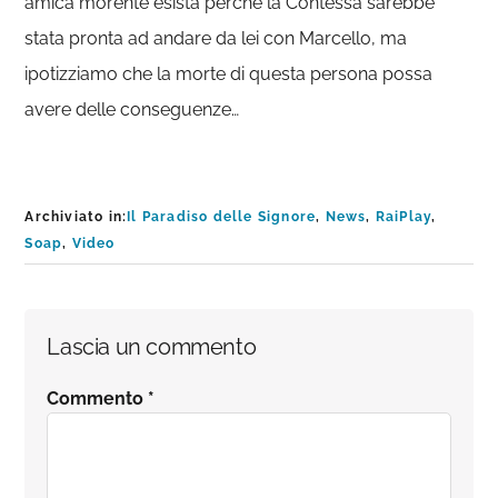
amica morente esista perché la Contessa sarebbe
stata pronta ad andare da lei con Marcello, ma
ipotizziamo che la morte di questa persona possa
avere delle conseguenze…
Archiviato in:
Il Paradiso delle Signore
,
News
,
RaiPlay
,
Soap
,
Video
Interazioni
Lascia un commento
del
Commento
*
lettore