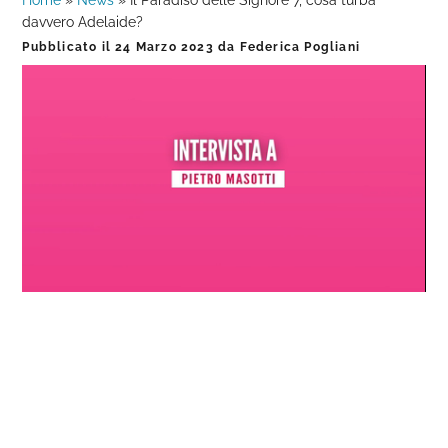
Home
»
News
»
Il Paradiso delle Signore 7, cosa turba
davvero Adelaide?
Pubblicato il
24 Marzo 2023
da
Federica Pogliani
Loaded
:
Progress
:
Unmute
0%
0%