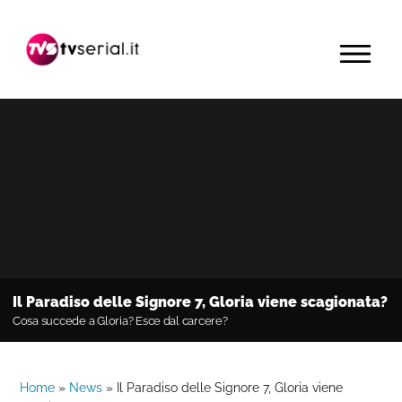
Passa
Passa
Passa
alla
al
alla
MENU
navigazione
contenuto
barra
primaria
principale
laterale
primaria
Il Paradiso delle Signore 7, Gloria viene scagionata?
Cosa succede a Gloria? Esce dal carcere?
Home
»
News
»
Il Paradiso delle Signore 7, Gloria viene