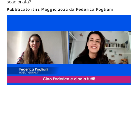
scagionata?
Pubblicato il
11 Maggio 2022
da
Federica Pogliani
Loaded
:
Progress
:
Unmute
0%
0%