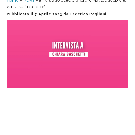
Home
»
News
»
Il Paradiso delle Signore 7, Matilde scopre la
verità sull’incendio?
Pubblicato il
7 Aprile 2023
da
Federica Pogliani
Loaded
:
Progress
:
Unmute
0%
0%