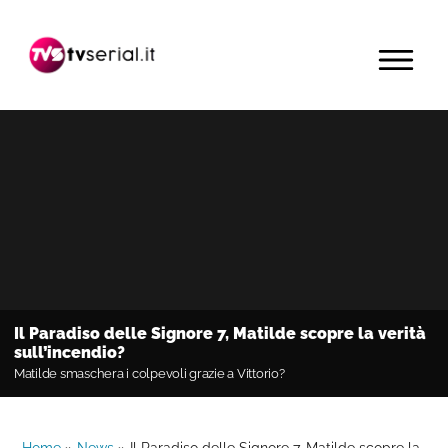
Passa
Passa
Passa
alla
al
alla
MENU
navigazione
contenuto
barra
primaria
principale
laterale
primaria
Il Paradiso delle Signore 7, Matilde scopre la verità
sull’incendio?
Matilde smaschera i colpevoli grazie a Vittorio?