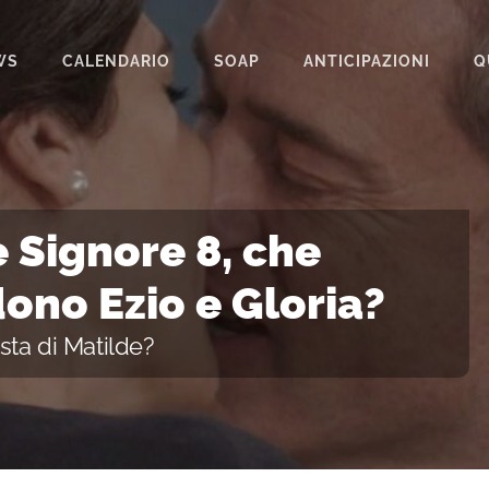
WS
CALENDARIO
SOAP
ANTICIPAZIONI
Q
BEAUTIFUL
IL PARADISO DELLE SIGNORE
LA PROMESSA
e Signore 8, che
SEGRETI DI FAMIGLIA
ono Ezio e Gloria?
TEMPESTA D’AMORE
sta di Matilde?
UN POSTO AL SOLE