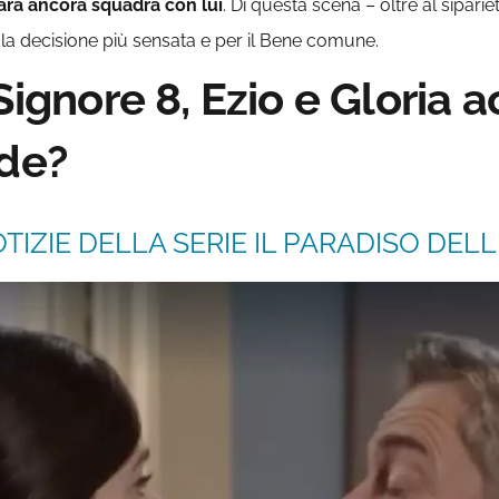
farà ancora squadra con lui
. Di questa scena – oltre al sipar
 la decisione più sensata e per il Bene comune.
Signore 8, Ezio e Gloria 
lde?
TIZIE DELLA SERIE IL PARADISO DELLE