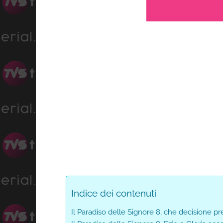
L
Progress
:
Unmute
0%
Indice dei contenuti
Il Paradiso delle Signore 8, che decisione p