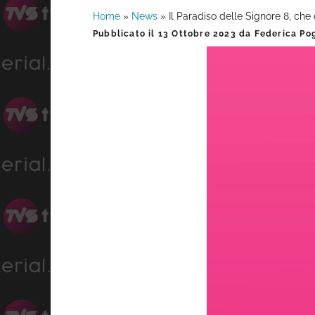
Home
»
News
»
Il Paradiso delle Signore 8, che
Barra
Pubblicato il
13 Ottobre 2023
da
Federica Pog
laterale
primaria