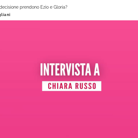
 decisione prendono Ezio e Gloria?
liani