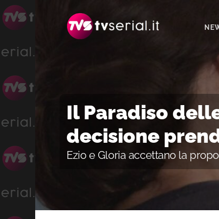
Passa
Passa
Passa
alla
al
alla
NE
navigazione
contenuto
barra
primaria
principale
laterale
primaria
Il Paradiso dell
decisione prend
Ezio e Gloria accettano la propo