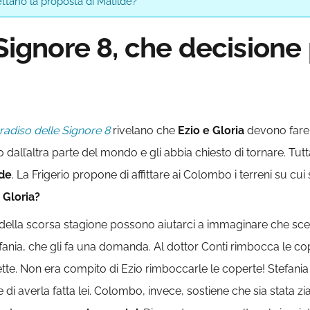
ettano la proposta di Matilde?
 Signore 8, che decision
aradiso delle Signore 8
rivelano che
Ezio e Gloria
devono fare 
all’altra parte del mondo e gli abbia chiesto di tornare. Tutt
lde
. La Frigerio propone di affittare ai Colombo i terreni su cui
 Gloria?
della scorsa stagione possono aiutarci a immaginare che sce
tefania, che gli fa una domanda. Al dottor Conti rimbocca le c
ette. Non era compito di Ezio rimboccarle le coperte! Stefania
di averla fatta lei. Colombo, invece, sostiene che sia stata zia