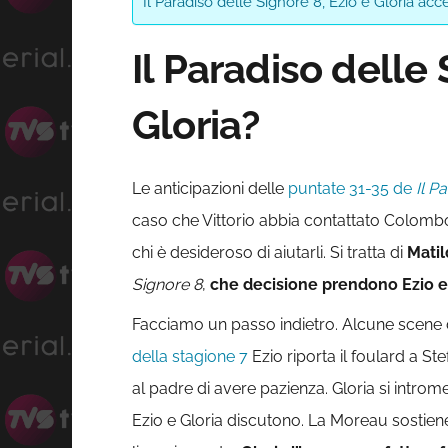
Il Paradiso delle Signore 8, Ezio e Gloria acc
Il Paradiso delle
Gloria?
Le anticipazioni delle
puntate 31-35 de
Il P
caso che Vittorio abbia contattato Colombo d
chi è desideroso di aiutarli. Si tratta di
Mati
Signore 8
,
che decisione prendono Ezio e
Facciamo un passo indietro. Alcune scene 
della stagione 7
Ezio riporta il foulard a S
al padre di avere pazienza. Gloria si introm
Ezio e Gloria discutono. La Moreau sostiene 