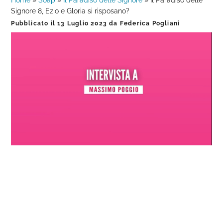
Home
»
Soap
»
Il Paradiso delle Signore
»
Il Paradiso delle
Signore 8, Ezio e Gloria si risposano?
Pubblicato il
13 Luglio 2023
da
Federica Pogliani
Loaded
:
Progress
:
Unmute
0%
0%