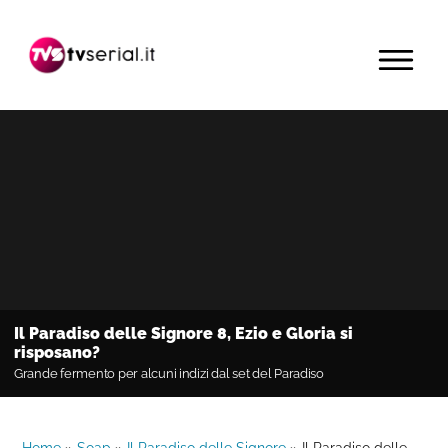
Passa
Passa
Passa
alla
al
alla
MENU
navigazione
contenuto
barra
primaria
principale
laterale
primaria
Il Paradiso delle Signore 8, Ezio e Gloria si
risposano?
Grande fermento per alcuni indizi dal set del Paradiso