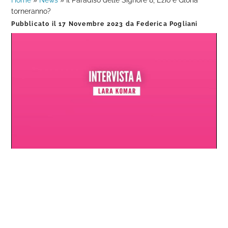
Home
»
News
»
Il Paradiso delle Signore 8, Ezio e Gloria
torneranno?
Pubblicato il
17 Novembre 2023
da
Federica Pogliani
Loaded
:
Progress
:
Unmute
0%
0%