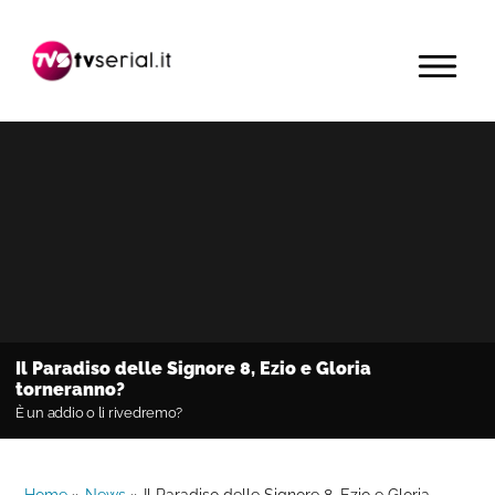
Passa
Passa
Passa
alla
al
alla
MENU
navigazione
contenuto
barra
primaria
principale
laterale
primaria
Il Paradiso delle Signore 8, Ezio e Gloria
torneranno?
È un addio o li rivedremo?