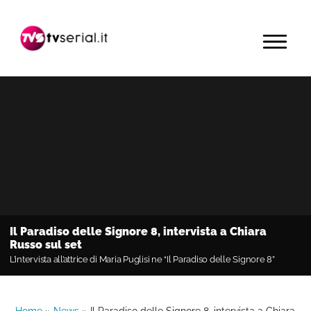
Passa
Passa
Passa
alla
al
alla
MENU
navigazione
contenuto
barra
primaria
principale
laterale
primaria
Il Paradiso delle Signore 8, intervista a Chiara
Russo sul set
L’intervista all’attrice di Maria Puglisi ne “Il Paradiso delle Signore 8”