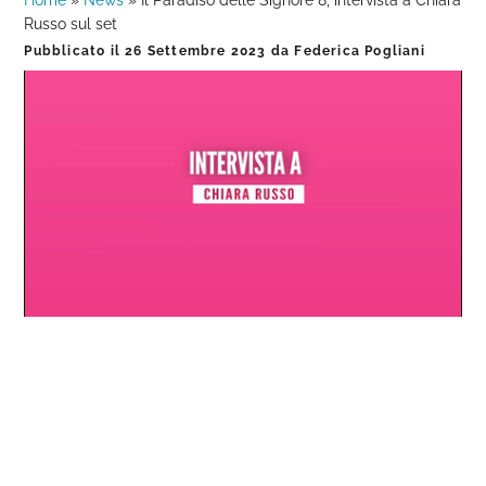
Home
»
News
»
Il Paradiso delle Signore 8, intervista a Chiara
Russo sul set
Pubblicato il
26 Settembre 2023
da
Federica Pogliani
Loaded
:
Progress
:
Unmute
0%
0%