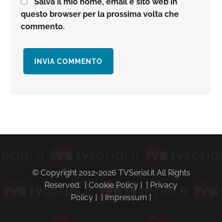
Salva il mio nome, email e sito web in
questo browser per la prossima volta che
commento.
Barra
laterale
primaria
© Copyright 2012-2026 TVSerial.it All Rights
Reserved. [
Cookie Policy
] [
Privacy
Policy
] [
Impressum
]