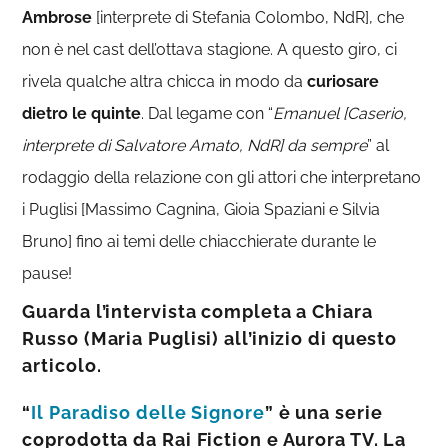
Ambrose
[interprete di Stefania Colombo, NdR], che
non è nel cast dell’ottava stagione. A questo giro, ci
rivela qualche altra chicca in modo da
curiosare
dietro le quinte
. Dal legame con “
Emanuel [Caserio,
interprete di Salvatore Amato, NdR] da sempre
” al
rodaggio della relazione con gli attori che interpretano
i Puglisi [Massimo Cagnina, Gioia Spaziani e Silvia
Bruno] fino ai temi delle chiacchierate durante le
pause!
Guarda l’intervista completa a Chiara
Russo (Maria Puglisi) all’inizio di questo
articolo.
“
Il Paradiso delle Signore
” è una serie
coprodotta da Rai Fiction e Aurora TV. La