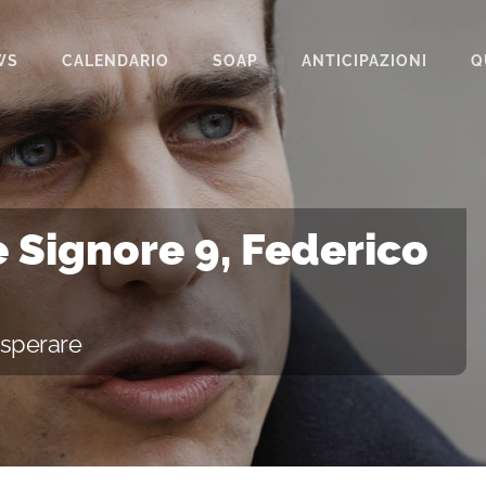
WS
CALENDARIO
SOAP
ANTICIPAZIONI
Q
BEAUTIFUL
IL PARADISO DELLE SIGNORE
LA PROMESSA
e Signore 9, Federico
SEGRETI DI FAMIGLIA
TEMPESTA D’AMORE
a sperare
UN POSTO AL SOLE