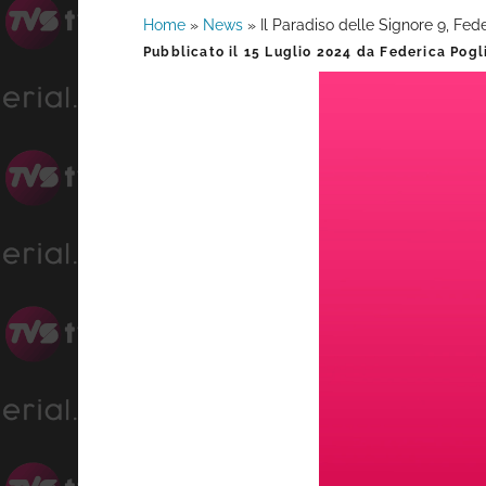
Home
»
News
»
Il Paradiso delle Signore 9, Fed
Barra
Pubblicato il
15 Luglio 2024
da
Federica Pogl
laterale
primaria