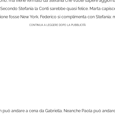
ittorio, ma viene fermato da Stefania che vuole sapere aggior
 Secondo Stefania la Conti sarebbe quasi felice. Marta capisce 
one fosse New York. Federico si complimenta con Stefania: me
CONTINUA A LEGGERE DOPO LA PUBBLICITÀ
 non può andare a cena da Gabriella. Neanche Paola può anda