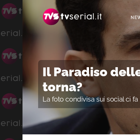
Passa
Passa
Passa
alla
al
alla
NE
navigazione
contenuto
barra
primaria
principale
laterale
primaria
Il Paradiso dell
torna?
La foto condivisa sui social ci f