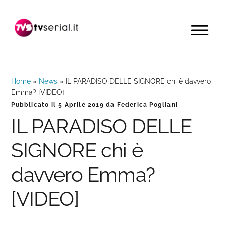
Passa
Passa
Passa
alla
al
alla
MENU
navigazione
contenuto
barra
primaria
principale
laterale
primaria
Home
»
News
»
IL PARADISO DELLE SIGNORE chi è davvero
Emma? [VIDEO]
Pubblicato il
5 Aprile 2019
da
Federica Pogliani
IL PARADISO DELLE
SIGNORE chi è
davvero Emma?
[VIDEO]