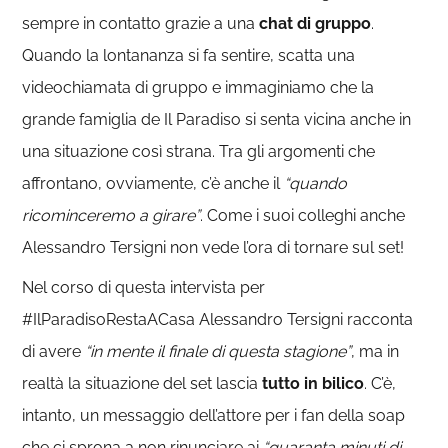
sempre in contatto grazie a una
chat di gruppo
.
Quando la lontananza si fa sentire, scatta una
videochiamata di gruppo e immaginiamo che la
grande famiglia de Il Paradiso si senta vicina anche in
una situazione così strana. Tra gli argomenti che
affrontano, ovviamente, c’è anche il
“quando
ricominceremo a girare”
. Come i suoi colleghi anche
Alessandro Tersigni non vede l’ora di tornare sul set!
Nel corso di questa intervista per
#IlParadisoRestaACasa Alessandro Tersigni racconta
di avere
“in mente il finale di questa stagione”
, ma in
realtà la situazione del set lascia
tutto in bilico
. C’è,
intanto, un messaggio dell’attore per i fan della soap
che ci sprona a non rinunciare ai
“quaranta minuti di