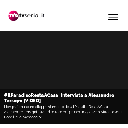
Passa
Passa
Passa
alla
al
alla
MENU
navigazione
contenuto
barra
primaria
principale
laterale
primaria
#IlParadisoRestaACasa: intervista a Alessandro
Tersigni [VIDEO]
Non può mancare all’appuntamento de #IlParadisoRestaACasa
Alessandro Tersigni, aka il direttore del grande magazzino Vittorio Conti!
Ecco il suo messaggio!