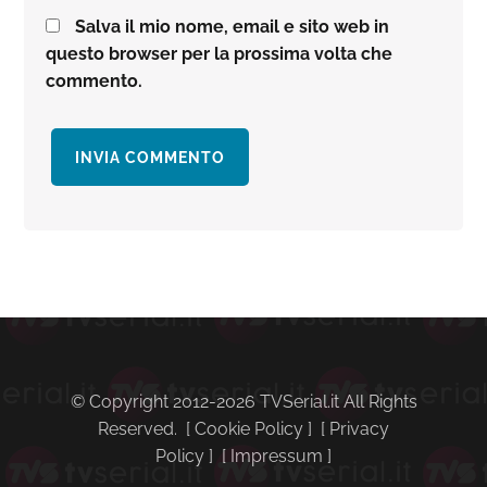
Salva il mio nome, email e sito web in
questo browser per la prossima volta che
commento.
Barra
laterale
primaria
© Copyright 2012-2026 TVSerial.it All Rights
Reserved. [
Cookie Policy
] [
Privacy
Policy
] [
Impressum
]