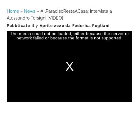
Home
»
News
»
#IlParadisoRestaACasa: intervista a
Alessandro Tersigni [VIDEO]
Pubblicato il
7 Aprile 2020
da
Federica Pogliani
The media could not be loaded, either because the server or
This
network failed or because the format is not supported.
is
a
modal
window.