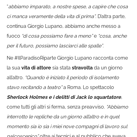
“
abbiamo imparato, a nostre spese, a capire che cosa
ci manca veramente della vita di prima”
. D’altra parte,
continua Giorgio Lupano, abbiamo anche messo a
fuoco
“di cosa possiamo fare a meno”
e
“cosa, anche
per il futuro, possiamo lasciarci alle spalle”
.
Ne #IlParadisoRiparte Giorgio Lupano racconta come
la sua
vita di attore
sia stata
stravolta
da un giorno
all’altro.
“Quando è iniziato il periodo di isolamento
stavo recitando a teatro”
a Roma. Lo spettacolo
Sherlock Holmes e i delitti di Jack lo squartatore
,
come tutti gli altri si ferma, senza preavviso.
“Abbiamo
interrotto le repliche da un giorno all’altro e in quel
momento sia io sia i miei nove compagni di lavoro sul
palcoscenico”
oltre ai tecnici e al pubblico che aveva