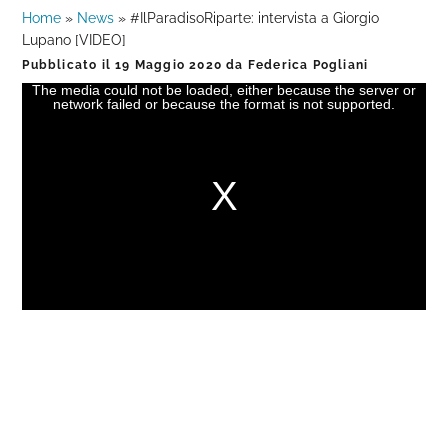
Home
»
News
»
#IlParadisoRiparte: intervista a Giorgio
Lupano [VIDEO]
Pubblicato il
19 Maggio 2020
da
Federica Pogliani
The media could not be loaded, either because the server or
This
network failed or because the format is not supported.
is
a
modal
window.