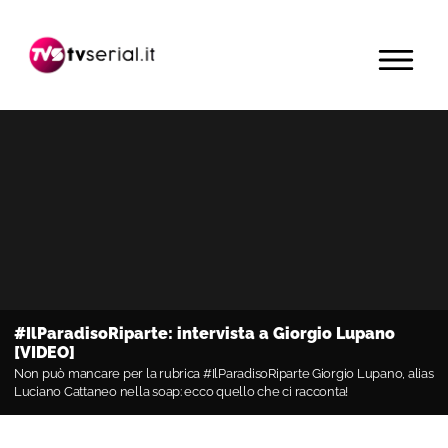
Passa
Passa
Passa
alla
al
alla
MENU
navigazione
contenuto
barra
primaria
principale
laterale
primaria
#IlParadisoRiparte: intervista a Giorgio Lupano
[VIDEO]
Non può mancare per la rubrica #IlParadisoRiparte Giorgio Lupano, alias
Luciano Cattaneo nella soap: ecco quello che ci racconta!