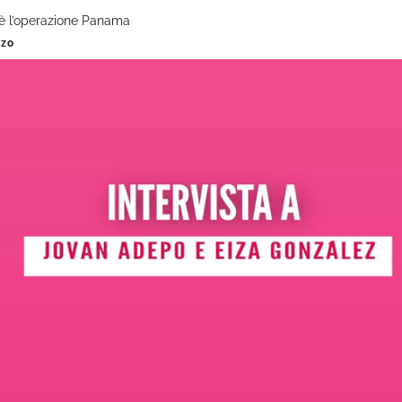
s’è l’operazione Panama
nzo