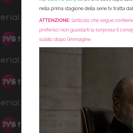
nella prima stagione della serie tv tratta dal
ATTENZIONE:
l’articolo che segue contien
preferisci non guastarti la sorpresa ti consi
subito dopo l’immagine.