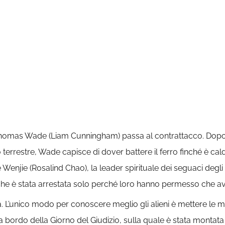
Thomas Wade (Liam Cunningham) passa al contrattacco. Dopo 
 terrestre, Wade capisce di dover battere il ferro finché è cald
e Wenjie (Rosalind Chao), la leader spirituale dei seguaci degli
 che è stata arrestata solo perché loro hanno permesso che a
L’unico modo per conoscere meglio gli alieni è mettere le ma
a bordo della Giorno del Giudizio, sulla quale è stata montata