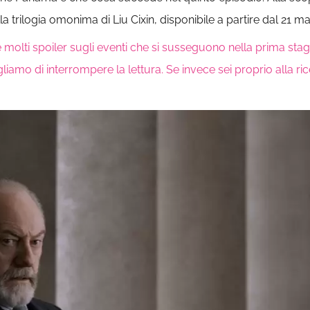
la trilogia omonima di Liu Cixin, disponibile a partire dal 21 ma
e molti spoiler sugli eventi che si susseguono nella prima sta
gliamo di interrompere la lettura. Se invece sei proprio alla ri