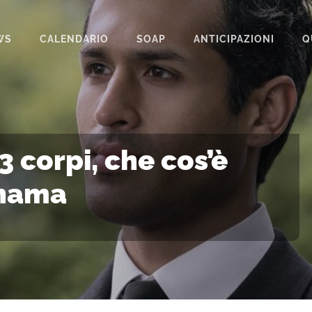
WS
CALENDARIO
SOAP
ANTICIPAZIONI
Q
BEAUTIFUL
IL PARADISO DELLE SIGNORE
LA PROMESSA
3 corpi, che cos’è
SEGRETI DI FAMIGLIA
anama
TEMPESTA D’AMORE
UN POSTO AL SOLE