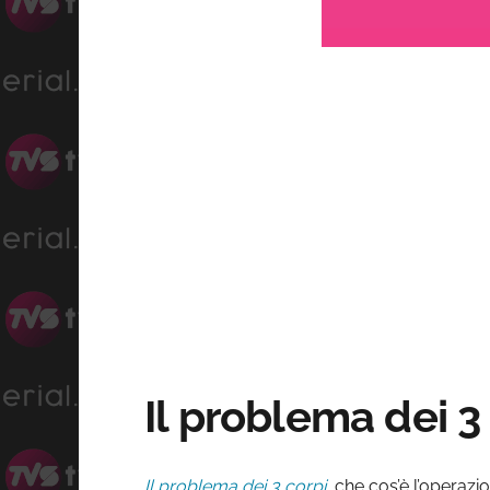
Lo
Progress
:
Unmute
0
0%
Il problema dei 3
Il problema dei 3 corpi
, che cos’è l’operaz