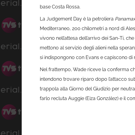
base Costa Rossa.
La Judgement Day è la petroliera
Panama
Mediterraneo, 200 chilometri a nord di Ales
vivono nell’attesa dell’arrivo dei San-Ti, c
mettono al servizio degli alieni nella spera
si indispongono con Evans e capiscono di no
Nel frattempo, Wade riceve la conferma che
intendono trovare riparo dopo l’attacco subi
trappola alla Giorno del Giudizio per neutral
farlo recluta Auggie (Eiza González) e il 