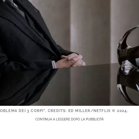
BLEMA DEI 3 CORPI”. CREDITS: ED MILLER/NETFLIX © 2024.
CONTINUA A LEGGERE DOPO LA PUBBLICITÀ