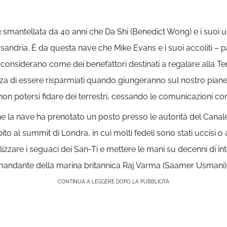
x
smantellata da 40 anni che Da Shi (Benedict Wong) e i suoi 
sandria. È da questa nave che Mike Evans e i suoi accoliti – p
he considerano come dei benefattori destinati a regalare alla Te
nza di essere risparmiati quando giungeranno sul nostro pianet
n potersi fidare dei terrestri, cessando le comunicazioni con 
 la nave ha prenotato un posto presso le autorità del Canale
to al summit di Londra, in cui molti fedeli sono stati uccisi o
izzare i seguaci dei San-Ti e mettere le mani su decenni di intel
comandante della marina britannica Raj Varma (Saamer Usmani)
CONTINUA A LEGGERE DOPO LA PUBBLICITÀ