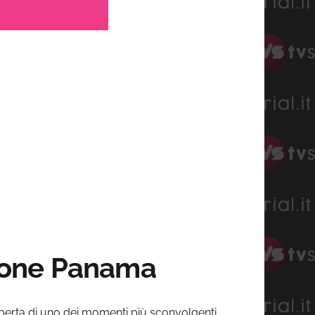
azione Panama
operta di uno dei momenti più sconvolgenti