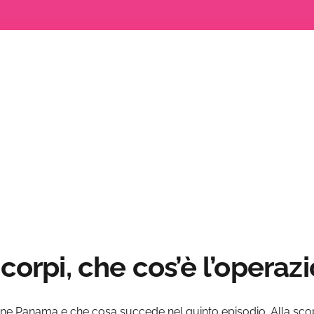
aded
:
%
 corpi, che cos’è l’oper
ione Panama e che cosa succede nel quinto episodio. Alla sc