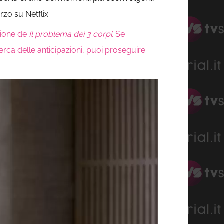
rzo su Netflix.
gione de
Il problema dei 3 corpi.
Se
cerca delle anticipazioni, puoi proseguire