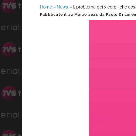
Home
»
News
»
Il problema dei 3 corpi, che co
Barra
Pubblicato il
22 Marzo 2024
da
Paolo Di Lore
laterale
primaria