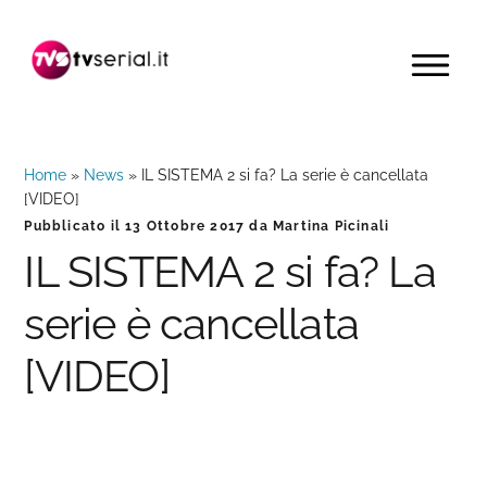
Passa
Passa
Passa
alla
al
alla
MENU
navigazione
contenuto
barra
primaria
principale
laterale
primaria
Home
»
News
»
IL SISTEMA 2 si fa? La serie è cancellata
[VIDEO]
Pubblicato il
13 Ottobre 2017
da
Martina Picinali
IL SISTEMA 2 si fa? La
serie è cancellata
[VIDEO]