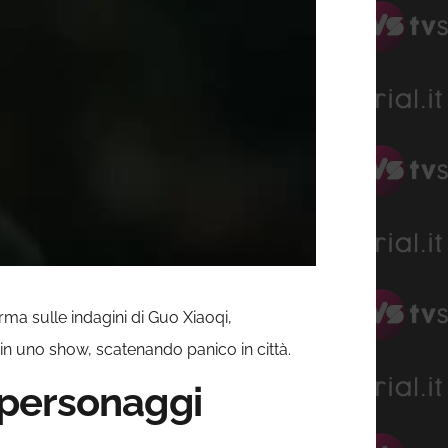
erma sulle indagini di Guo Xiaoqi,
i in uno show, scatenando panico in città.
e personaggi