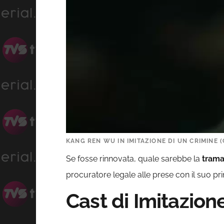
KANG REN WU IN IMITAZIONE DI UN CRIMINE (
Se fosse rinnovata, quale sarebbe la
tram
procuratore legale alle prese con il suo pri
Cast di Imitazion