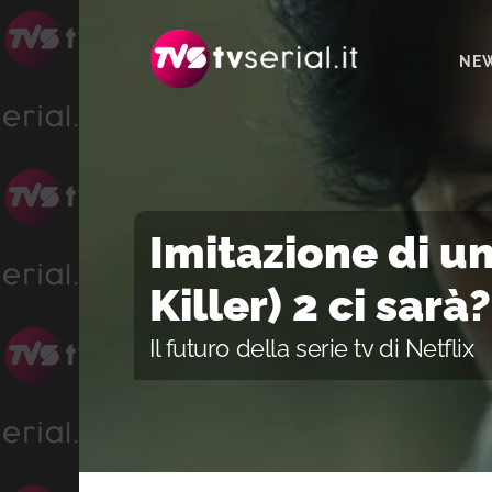
Passa
Passa
Passa
alla
al
alla
NE
navigazione
contenuto
barra
primaria
principale
laterale
primaria
Imitazione di u
Killer) 2 ci sarà?
Il futuro della serie tv di Netflix