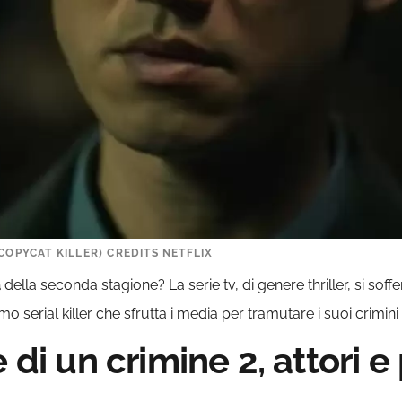
COPYCAT KILLER) CREDITS NETFLIX
a
della seconda stagione? La serie tv, di genere thriller, si soff
mo serial killer che sfrutta i media per tramutare i suoi crimin
e di un crimine 2, attori 