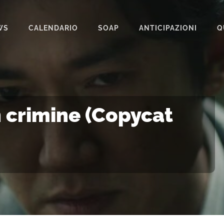
WS
CALENDARIO
SOAP
ANTICIPAZIONI
Q
BEAUTIFUL
IL PARADISO DELLE SIGNORE
LA PROMESSA
n crimine (Copycat
SEGRETI DI FAMIGLIA
TEMPESTA D’AMORE
UN POSTO AL SOLE