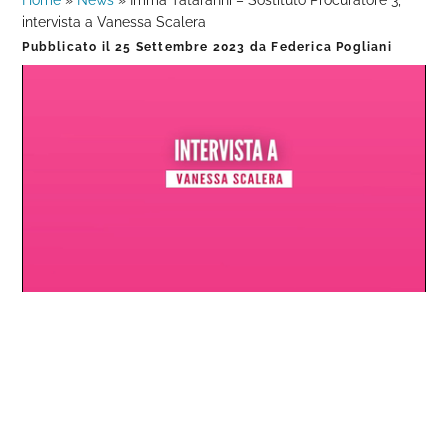
Home
»
News
»
Imma Tataranni – Sostituto Procuratore 3,
intervista a Vanessa Scalera
Pubblicato il
25 Settembre 2023
da
Federica Pogliani
Loaded
:
Progress
:
Unmute
0%
0%