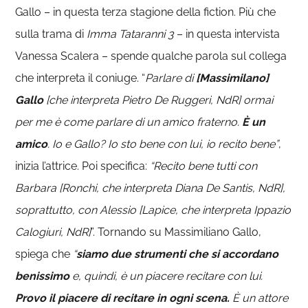
Gallo – in questa terza stagione della fiction. Più che
sulla trama di
Imma Tataranni 3
– in questa intervista
Vanessa Scalera – spende qualche parola sul collega
che interpreta il coniuge. “
Parlare di
[Massimilano]
Gallo
[che interpreta Pietro De Ruggeri, NdR] ormai
per me è come parlare di un amico fraterno.
È un
amico
. Io e Gallo? Io sto bene con lui, io recito bene”
,
inizia l’attrice. Poi specifica:
“Recito bene tutti con
Barbara [Ronchi, che interpreta Diana De Santis, NdR],
soprattutto, con Alessio [Lapice, che interpreta Ippazio
Calogiuri, NdR]
”. Tornando su Massimiliano Gallo,
spiega che
“
siamo due strumenti che si accordano
benissimo
e, quindi, è un piacere recitare con lui.
Provo il piacere di recitare in ogni scena.
È un attore