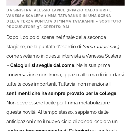
DA SINISTRA: ALESSIO LAPICE (IPPAZIO CALOGIURI) E
VANESSA SCALERA (IMMA TATARANNI) IN UNA SCENA
DELLA TERZA PUNTATA DI “IMMA TATARANNI – SOSTITUTO
PROCURATORE 3”. CREDITS: RAI
Dopo il colpo di scena nel finale della seconda
stagione, nella puntata d’esordio di
Imma Tataranni 3
–
come sveliamo in questa intervista a Vanessa Scalera
–
Calogiuri si sveglia dal coma
. Nella sua prima
conversazione con Imma, Ippazio afferma di ricordarsi
tutte le cose importanti. Tuttavia, non menziona
i
sentimenti che ha sempre provato per la collega
.
Non deve essere facile per Imma metabolizzare
questa novità. Al tempo stesso, sappiamo dalle
anticipazioni che il nuovo ciclo di episodi esplora un
l
ento re-innamoramento di Calogiuri
nei confronti