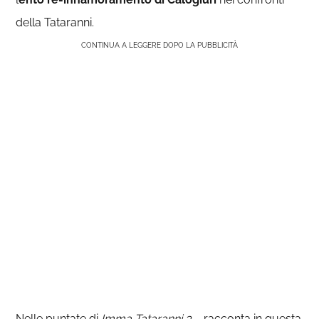
della Tataranni.
CONTINUA A LEGGERE DOPO LA PUBBLICITÀ
Nelle puntate di
Imma Tataranni 3
– racconta in questa