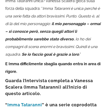
Imma Tataranni unica? Vanessa Scalera gioca sulla
forza della squadra: “
Imma Tataranni è unica perché è
una serie fatta da attori
bravissimi. Punto. Questo è, al
di là del mio personaggio:
il mio personaggio – ormai
– si conosce però, senza quegli attori lì
probabilmente sarebbe stato diverso.
Io ho dei
compagni di scena enormi e bravissimi. Quindi è una
squadra.
Se io faccio goal è grazie a loro
.
”
E Imma difficilmente sbaglia quando entra in area di
rigore.
Guarda l’intervista completa a Vanessa
Scalera (Imma Tataranni) all’inizio di
questo articolo.
“
Imma Tataranni
” è una serie coprodotta