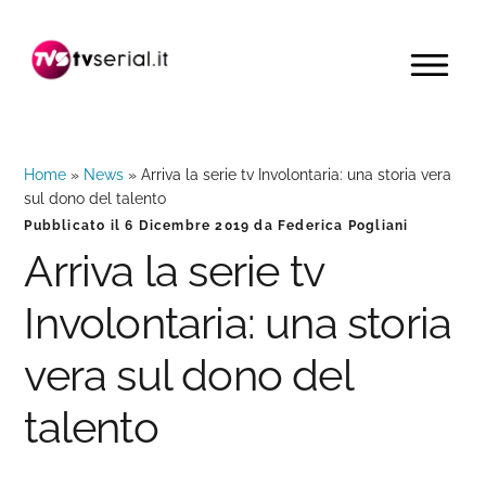
Passa
Passa
Passa
alla
al
alla
MENU
navigazione
contenuto
barra
primaria
principale
laterale
primaria
Home
»
News
»
Arriva la serie tv Involontaria: una storia vera
sul dono del talento
Pubblicato il
6 Dicembre 2019
da
Federica Pogliani
Arriva la serie tv
Involontaria: una storia
vera sul dono del
talento