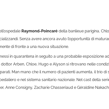
ell’ospedale
Raymond-Poincaré
della banlieue parigina, Ch
specializzandi. Senza avere ancora avuto l’opportunità di matur
mente di fronte a una nuova situazione.
i messi in quarantena in seguito a una probabile esposizione a
l dottor Arben, Chloe, Hugo e Alyson si ritrovano nelle condizio
eparati. Man mano che il numero di pazienti aumenta, il trio di
daliero e nel sistema sanitario nazionale. Nel cast della seri
yer, Anne Consigny, Zacharie Chasseriaud e Géraldine Nakach