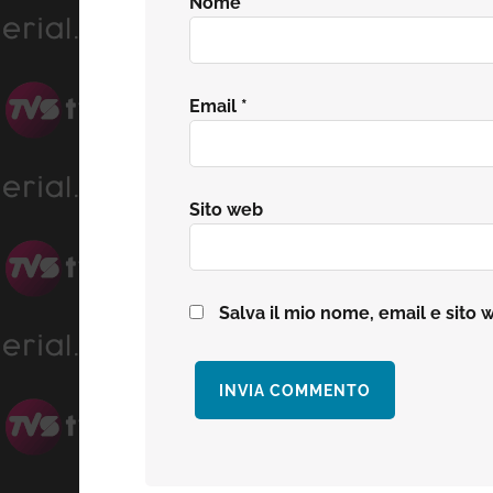
Nome
*
Email
*
Sito web
Salva il mio nome, email e sito