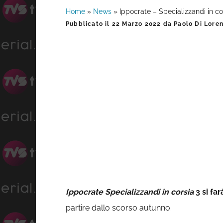
Home
»
News
»
Ippocrate – Specializzandi in co
Barra
Pubblicato il
22 Marzo 2022
da
Paolo Di Lore
laterale
primaria
Ippocrate Specializzandi in corsia
3 si far
partire dallo scorso autunno.