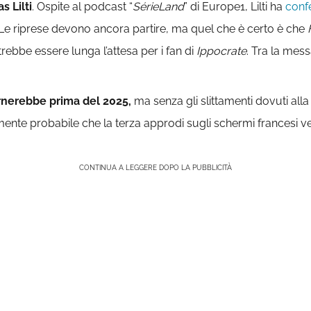
 Lilti
. Ospite al podcast “
SérieLand
” di Europe1, Lilti ha
conf
e. Le riprese devono ancora partire, ma quel che è certo è che
rebbe essere lunga l’attesa per i fan di
Ippocrate
. Tra la mes
rnerebbe prima del 2025,
ma senza gli slittamenti dovuti al
ente probabile che la terza approdi sugli schermi francesi v
CONTINUA A LEGGERE DOPO LA PUBBLICITÀ