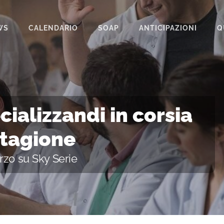
WS
CALENDARIO
SOAP
ANTICIPAZIONI
Q
BEAUTIFUL
IL PARADISO DELLE SIGNORE
LA PROMESSA
ializzandi in corsia
SEGRETI DI FAMIGLIA
stagione
TEMPESTA D’AMORE
rzo su Sky Serie
UN POSTO AL SOLE