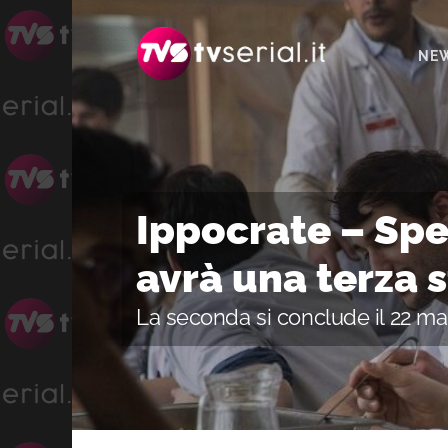
Passa
Passa
Passa
alla
al
alla
NE
navigazione
contenuto
barra
primaria
principale
laterale
primaria
Ippocrate – Spec
avrà una terza 
La seconda si conclude il 22 ma