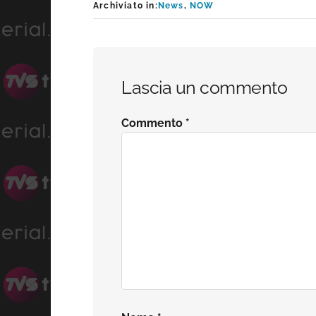
Archiviato in:
News
,
NOW
Interazioni
Lascia un commento
del
Commento
*
lettore