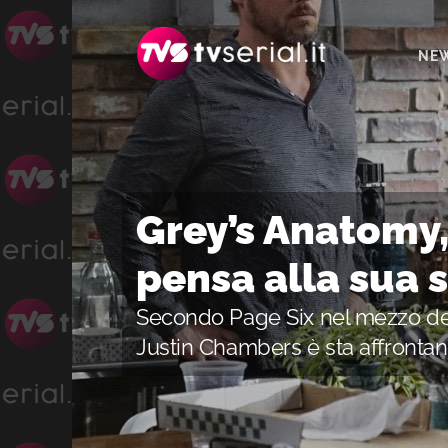
Passa
Passa
Passa
alla
al
alla
NE
navigazione
contenuto
barra
primaria
principale
laterale
primaria
Grey’s Anatomy
pensa alla sua 
Secondo Page Six nel mezzo del
Justin Chambers è sta affrontan