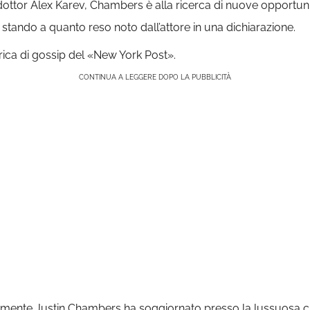
 dottor Alex Karev, Chambers è alla ricerca di nuove opportuni
, stando a quanto reso noto dall’attore in una dichiarazione.
rica di gossip del «New York Post».
CONTINUA A LEGGERE DOPO LA PUBBLICITÀ
ente Justin Chambers ha soggiornato presso la lussuosa clin