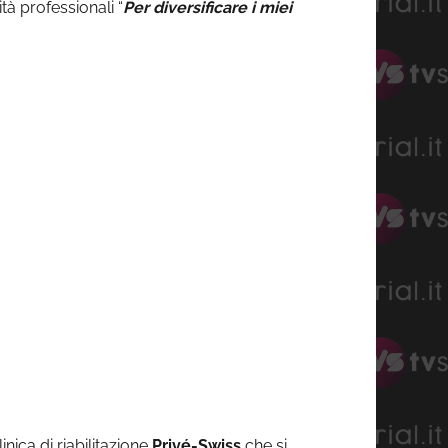
tà professionali “
Per diversificare i miei
ica di riabilitazione
Privé-Swiss
che si