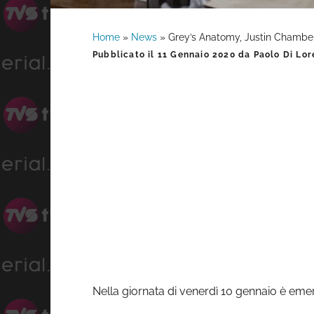
Home
»
News
»
Grey’s Anatomy, Justin Chamber
Barra
Pubblicato il
11 Gennaio 2020
da
Paolo Di Lo
laterale
primaria
Nella giornata di venerdì 10 gennaio è emers