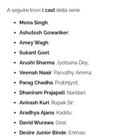
A seguire trovi il
cast
della serie.
Mona Singh
;
Ashutosh Gowariker
;
Amey Wagh
;
Sukant
Goel
;
Arushi Sharma
: Jyotsana Dey;
Veenah Naair
: Parvathy Amma;
Parag Chadha
: Prabhjyot;
Dhaniram Prajapati
: Nandan;
Avinash Kuri
: Rupak Sir;
Aradhya Ajana
: Kaddu;
David Wurawa
: Osei;
Desire Junior Binde
: Enmae;