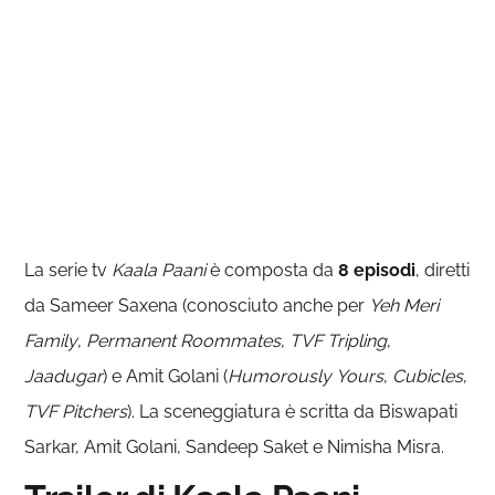
La serie tv
Kaala Paani
è composta da
8 episodi
, diretti
da Sameer Saxena (conosciuto anche per
Yeh Meri
Family
,
Permanent Roommates
,
TVF Tripling
,
Jaadugar
) e Amit Golani (
Humorously
Yours
,
Cubicles
,
TVF
Pitchers
). La sceneggiatura è scritta da Biswapati
Sarkar, Amit Golani, Sandeep Saket e Nimisha Misra.