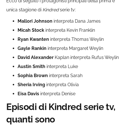
Ecco di seguito i protagonisti principali della prima e
unica stagione di
Kindred
serie tv:
Mallori Johnson
interpreta Dana James
Micah
Stock
interpreta Kevin Franklin
Ryan Kwanten
interpreta Thomas Weylin
Gayle Rankin
interpreta Margaret Weylin
David Alexander
Kaplan interpreta Rufus Weylin
Austin Smith
interpreta Luke
Sophia Brown
interpreta Sarah
Sheria Irving
interpreta Olivia
Eisa Davis
interpreta Denise
Episodi di Kindred serie tv,
quanti sono