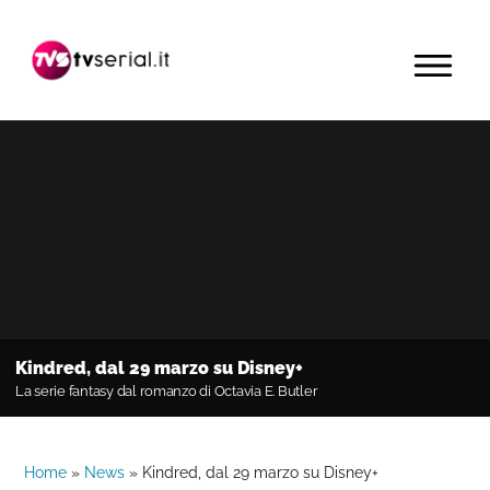
Passa
Passa
Passa
alla
al
alla
MENU
navigazione
contenuto
barra
primaria
principale
laterale
primaria
Kindred, dal 29 marzo su Disney+
La serie fantasy dal romanzo di Octavia E. Butler
Home
»
News
»
Kindred, dal 29 marzo su Disney+