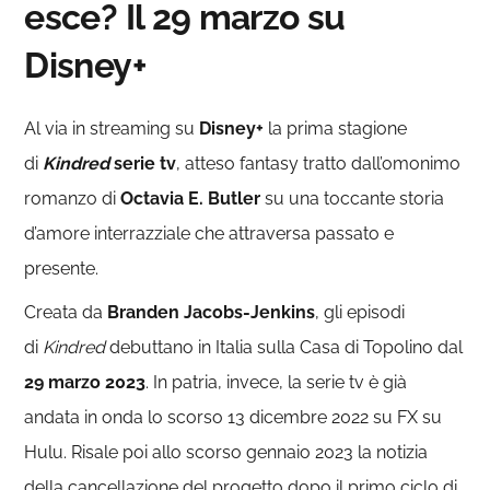
esce? Il 29 marzo su
Disney+
Al via in streaming su
Disney+
la prima stagione
di
Kindred
serie tv
, atteso fantasy tratto dall’omonimo
romanzo di
Octavia E. Butler
su una toccante storia
d’amore interrazziale che attraversa passato e
presente.
Creata da
Branden Jacobs-Jenkins
, gli episodi
di
Kindred
debuttano in Italia sulla Casa di Topolino dal
29 marzo 2023
. In patria, invece, la serie tv è già
andata in onda lo scorso 13 dicembre 2022 su FX su
Hulu. Risale poi allo scorso gennaio 2023 la notizia
della cancellazione del progetto dopo il primo ciclo di