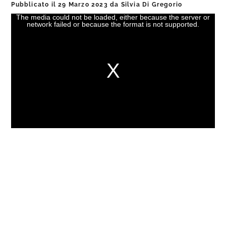
Pubblicato il
29 Marzo 2023
da
Silvia Di Gregorio
The media could not be loaded, either because the server or
This
network failed or because the format is not supported.
is
a
modal
window.