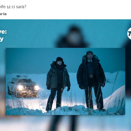
ife 12 ci sarà?
orio