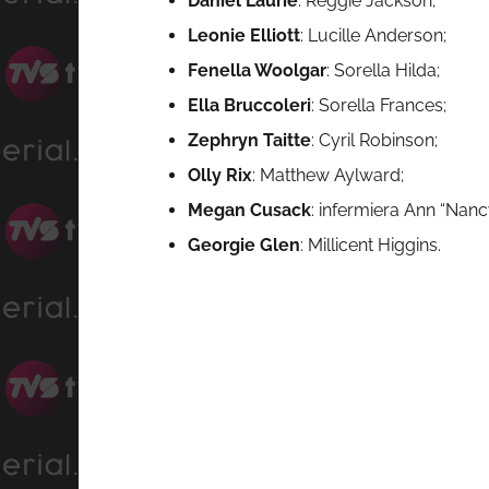
Daniel Laurie
: Reggie Jackson;
Leonie Elliott
: Lucille Anderson;
Fenella Woolgar
: Sorella Hilda;
Ella Bruccoleri
: Sorella Frances;
Zephryn Taitte
: Cyril Robinson;
Olly Rix
: Matthew Aylward;
Megan Cusack
: infermiera Ann “Nanc
Georgie Glen
: Millicent Higgins.