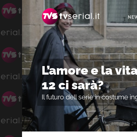
Passa
Passa
Passa
alla
al
alla
NE
navigazione
contenuto
barra
primaria
principale
laterale
primaria
L’amore e la vit
12 ci sarà?
Il futuro dell serie in costume i