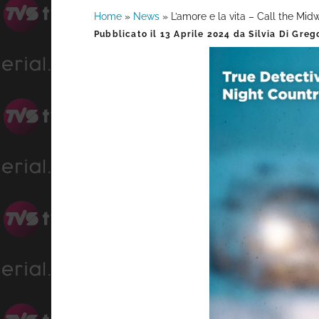
Home
»
News
»
L’amore e la vita – Call the Midw
Barra
Pubblicato il
13 Aprile 2024
da
Silvia Di Greg
laterale
primaria