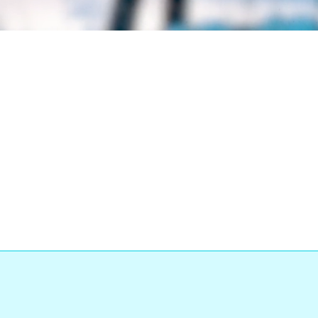
Loaded
:
ress
:
0%