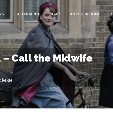
WS
CALENDARIO
SOAP
ANTICIPAZIONI
Q
BEAUTIFUL
IL PARADISO DELLE SIGNORE
LA PROMESSA
a – Call the Midwife
SEGRETI DI FAMIGLIA
TEMPESTA D’AMORE
nglese
UN POSTO AL SOLE