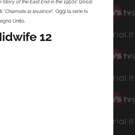
e Story of the East End in the 1950s
” (2002)
i “
Chiamate la levatrice
“. Oggi la serie tv
Regno Unito.
Midwife 12