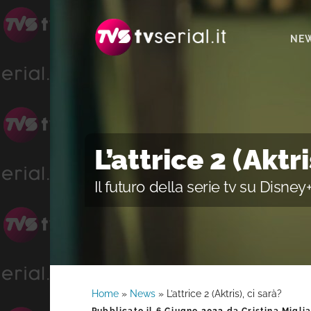
Passa
Passa
Passa
alla
al
alla
NE
navigazione
contenuto
barra
primaria
principale
laterale
primaria
L’attrice 2 (Aktri
Il futuro della serie tv su Disney
Home
»
News
»
L’attrice 2 (Aktris), ci sarà?
Barra