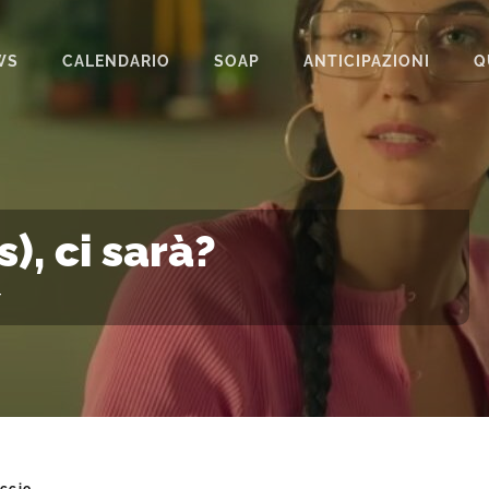
WS
CALENDARIO
SOAP
ANTICIPAZIONI
Q
BEAUTIFUL
IL PARADISO DELLE SIGNORE
LA PROMESSA
s), ci sarà?
SEGRETI DI FAMIGLIA
+
TEMPESTA D’AMORE
UN POSTO AL SOLE