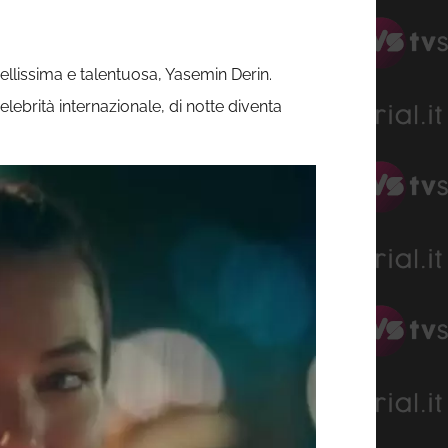
bellissima e talentuosa, Yasemin Derin.
ebrità internazionale, di notte diventa