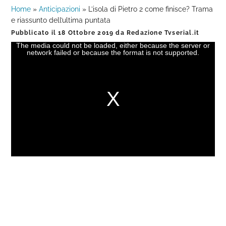
Home
»
Anticipazioni
»
L’isola di Pietro 2 come finisce? Trama
e riassunto dell’ultima puntata
Pubblicato il
18 Ottobre 2019
da
Redazione Tvserial.it
The media could not be loaded, either because the server or
This
network failed or because the format is not supported.
is
a
modal
window.