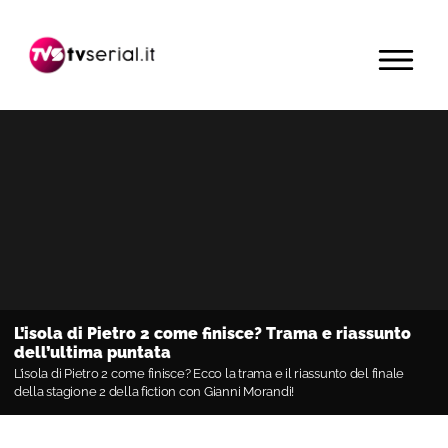
Passa
Passa
Passa
alla
al
alla
MENU
navigazione
contenuto
barra
primaria
principale
laterale
primaria
L’isola di Pietro 2 come finisce? Trama e riassunto
dell’ultima puntata
L’isola di Pietro 2 come finisce? Ecco la trama e il riassunto del finale
della stagione 2 della fiction con Gianni Morandi!