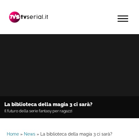
Passa
Passa
Passa
alla
al
alla
MENU
navigazione
contenuto
barra
primaria
principale
laterale
primaria
La biblioteca della magia 3 ci sarà?
Il futuro della serie fantasy per ragazzi
Home
»
News
»
La biblioteca della magia 3 ci sarà?