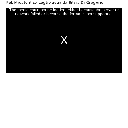
Pubblicato il
17 Luglio 2023
da
Silvia Di Gregorio
The media could not be loaded, either because the server or
This
network failed or because the format is not supported.
is
a
modal
window.