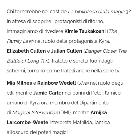
Chi tornerebbe nel cast de
La biblioteca della magia
3?
In attesa di scoprire i protagonisti di ritorno,
immaginiamo di rivedere
Kimie Tsukakoshi
(
The
Family Law
) nel ruolo della protagonista Kyra.
Elizabeth Cullen
e
Julian Cullen
(
Danger Close: The
Battle of Long Tan
), fratello e sorella fuori dagli
schermi, tornano come fratelli anche nella serie tv.
Mia Milnes
e
Rainbow Wedell
(
Jiva
) nel ruolo degli
elfi, mentre
Jamie Carter
nei panni di Peter, l’amico
umano di Kyra ora membro del Dipartimento
di
Magical Intervention
(DMI), mentre
Arnijka
Larcombe-Weate
interpreta Mathilda, l’amica
all’oscuro dei poteri magici.