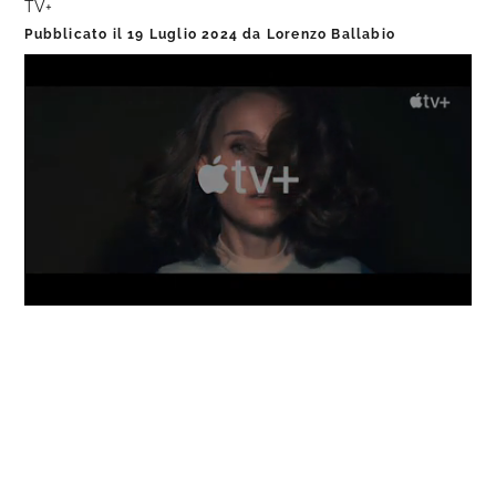
TV+
Pubblicato il
19 Luglio 2024
da
Lorenzo Ballabio
Loaded
:
Progress
:
Unmute
0%
0%