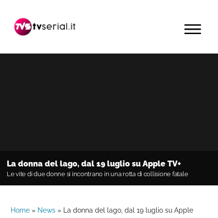
Passa
Passa
Passa
alla
al
alla
MENU
navigazione
contenuto
barra
primaria
principale
laterale
primaria
La donna del lago, dal 19 luglio su Apple TV+
Le vite di due donne si incontrano in una rotta di collisione fatale
Home
»
News
»
La donna del lago, dal 19 luglio su Apple