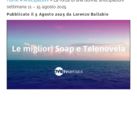
Home
»
Anticipazioni
»
La forza di una donna, anticipazioni
settimana 11 – 15 agosto 2025
Pubblicato il
5 Agosto 2025
da
Lorenzo Ballabio
Loaded
:
Progress
:
Unmute
0%
0%