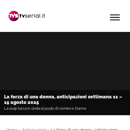
Passa
Passa
Passa
alla
al
alla
MENU
navigazione
contenuto
barra
primaria
principale
laterale
primaria
La forza di una donna, anticipazioni settimana 11 –
15 agosto 2025
La soap turca in onda al posto di Uomini e Donne