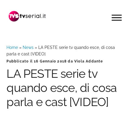
Passa
Passa
Passa
alla
al
alla
MENU
navigazione
contenuto
barra
primaria
principale
laterale
primaria
Home
»
News
»
LA PESTE serie tv quando esce, di cosa
parla e cast [VIDEO]
Pubblicato il
16 Gennaio 2018
da
Viola Addante
LA PESTE serie tv
quando esce, di cosa
parla e cast [VIDEO]