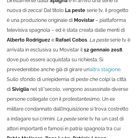
Direttamente dalla
Spagna
è in arrivo una serie tv
nuova di zecca! Dal titolo
La peste
serie tv, il progetto
è una produzione originale di
Movistar
– piattaforma
televisiva spagnola – ed è stata creata dalle menti di
Alberto Rodriguez
e
Rafael Cobos
.
La peste
serie tv è
arrivata in esclusiva su Movistar il
12 gennaio 2018
,
dove può essere acquistata su richiesta. Si
prevederebbe anche già di girare un’
altra stagione
.
Sullo sfondo di un’epidemia di peste che colpì la città
di
Siviglia
nel 16°secolo, vengono assassinate diverse
persone collegate con il protestantesimo. Un ex
militare condannato dall’Inquisizione si trova costretto
a indagare sui crimini.
La peste
serie tv ha un cast di
attori importanti e famosi in patria spagnola tra cui