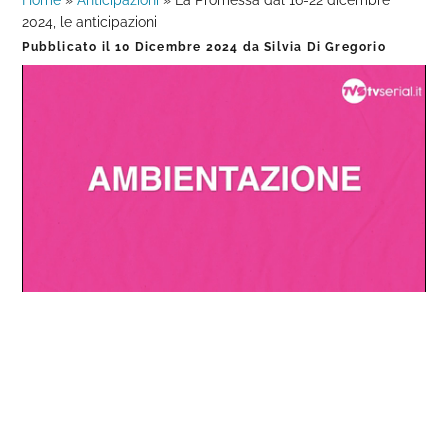
Home
»
Anticipazioni
»
La Promessa dal 16-22 dicembre
2024, le anticipazioni
Pubblicato il
10 Dicembre 2024
da
Silvia Di Gregorio
Loaded
:
Progress
:
Unmute
0%
0%