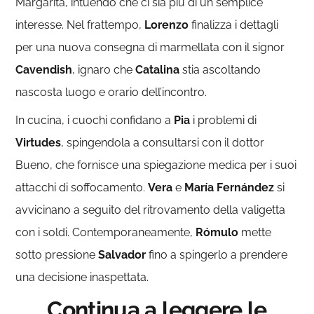
Margarita, intuendo che ci sia più di un semplice
interesse. Nel frattempo,
Lorenzo
finalizza i dettagli
per una nuova consegna di marmellata con il signor
Cavendish
, ignaro che
Catalina
stia ascoltando
nascosta luogo e orario dell’incontro.
In cucina, i cuochi confidano a
Pia
i problemi di
Virtudes
, spingendola a consultarsi con il dottor
Bueno, che fornisce una spiegazione medica per i suoi
attacchi di soffocamento.
Vera
e
María Fernández
si
avvicinano a seguito del ritrovamento della valigetta
con i soldi. Contemporaneamente,
Rómulo
mette
sotto pressione
Salvador
fino a spingerlo a prendere
una decisione inaspettata.
Continua a leggere le