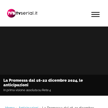
Passa
Passa
Passa
alla
al
alla
MENU
navigazione
contenuto
barra
primaria
principale
laterale
primaria
La Promessa dal 16-22 dicembre 2024, le
anticipazioni
In prima visione assoluta su Rete 4