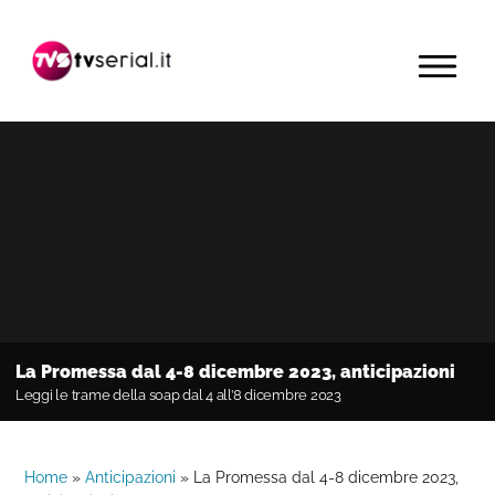
Passa
Passa
Passa
alla
al
alla
MENU
navigazione
contenuto
barra
primaria
principale
laterale
primaria
La Promessa dal 4-8 dicembre 2023, anticipazioni
Leggi le trame della soap dal 4 all’8 dicembre 2023
Home
»
Anticipazioni
»
La Promessa dal 4-8 dicembre 2023,