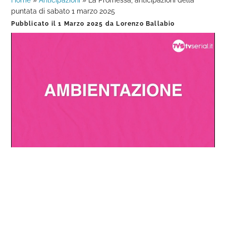
Home
»
Anticipazioni
»
La Promessa, anticipazioni della
puntata di sabato 1 marzo 2025
Pubblicato il
1 Marzo 2025
da
Lorenzo Ballabio
Loaded
:
Progress
:
Unmute
0%
0%