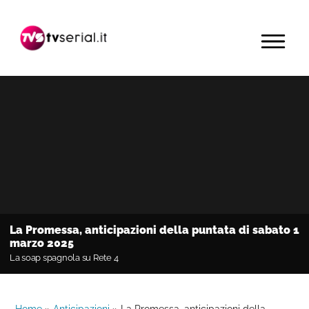
Passa
Passa
Passa
alla
al
alla
MENU
navigazione
contenuto
barra
primaria
principale
laterale
primaria
La Promessa, anticipazioni della puntata di sabato 1
marzo 2025
La soap spagnola su Rete 4