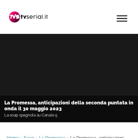
Passa
Passa
Passa
alla
al
alla
MENU
navigazione
contenuto
barra
primaria
principale
laterale
primaria
La Promessa, anticipazioni della seconda puntata in
onda il 30 maggio 2023
La soap spagnola su Canale 5