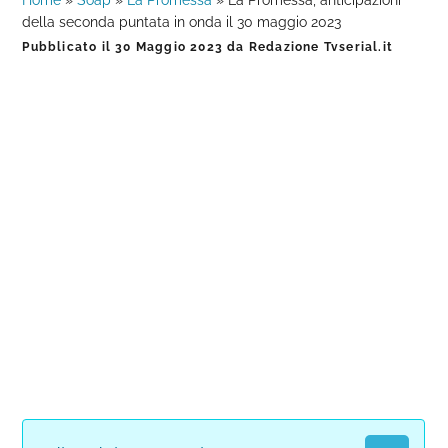
Home
»
Soap
»
La Promessa
»
La Promessa, anticipazioni
della seconda puntata in onda il 30 maggio 2023
Pubblicato il
30 Maggio 2023
da
Redazione Tvserial.it