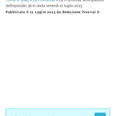
Home
»
Soap
»
La Promessa
»
La Promessa, anticipazioni
dell’episodio 36 in onda venerdì 21 luglio 2023
Pubblicato il
21 Luglio 2023
da
Redazione Tvserial.it