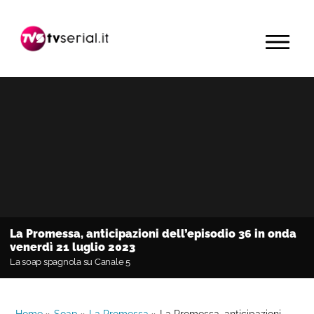
Passa
Passa
Passa
alla
al
alla
MENU
navigazione
contenuto
barra
primaria
principale
laterale
primaria
La Promessa, anticipazioni dell’episodio 36 in onda
venerdì 21 luglio 2023
La soap spagnola su Canale 5