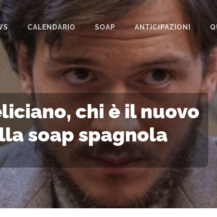
WS
CALENDARIO
SOAP
ANTICIPAZIONI
Q
BEAUTIFUL
IL PARADISO DELLE SIGNORE
LA PROMESSA
iciano, chi è il nuovo
SEGRETI DI FAMIGLIA
lla soap spagnola
TEMPESTA D’AMORE
UN POSTO AL SOLE