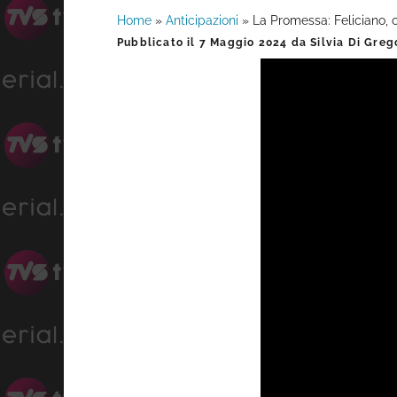
Home
»
Anticipazioni
»
La Promessa: Feliciano, 
Barra
Pubblicato il
7 Maggio 2024
da
Silvia Di Greg
laterale
primaria