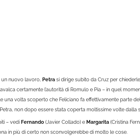
di un nuovo lavoro,
Petra
si dirige subito da Cruz per chiederle
scavalca certamente l’autorità di Romulo e Pia – in quel mome
 una volta scoperto che Feliciano fa effettivamente parte de
 di Petra, non dopo essere stata coperta moltissime volte dalla 
iti – vedi
Fernando
(Javier Collado) e
Margarita
(Cristina Fer
na in più di certo non sconvolgerebbe di molto le cose.