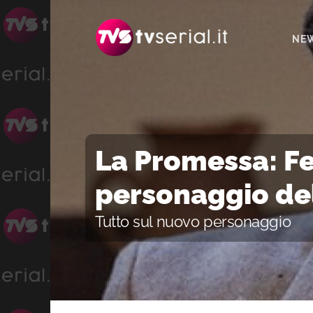
Passa
Passa
Passa
alla
al
alla
NE
navigazione
contenuto
barra
primaria
principale
laterale
primaria
La Promessa: Fel
personaggio de
Tutto sul nuovo personaggio