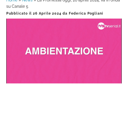
Home
»
News
»
La Promessa oggi, 26 aprile 2024, va in onda
su Canale 5
Pubblicato il
26 Aprile 2024
da
Federica Pogliani
Loaded
:
Progress
:
Unmute
0%
0%