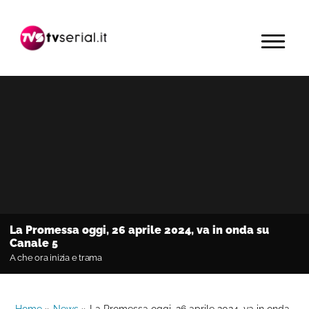
Passa
Passa
Passa
alla
al
alla
MENU
navigazione
contenuto
barra
primaria
principale
laterale
primaria
La Promessa oggi, 26 aprile 2024, va in onda su
Canale 5
A che ora inizia e trama