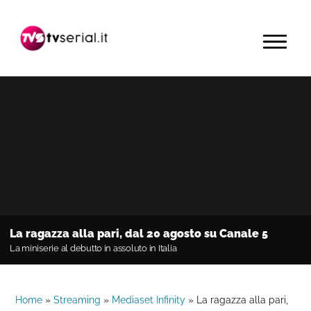
Passa
Passa
Passa
alla
al
alla
MENU
navigazione
contenuto
barra
primaria
principale
laterale
primaria
La ragazza alla pari, dal 20 agosto su Canale 5
La miniserie al debutto in assoluto in Italia
Home
»
Streaming
»
Mediaset Infinity
»
La ragazza alla pari,