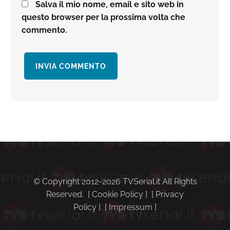
Salva il mio nome, email e sito web in
questo browser per la prossima volta che
commento.
Barra
laterale
primaria
© Copyright 2012-2026 TVSerial.it All Rights
Reserved. [
Cookie Policy
] [
Privacy
Policy
] [
Impressum
]