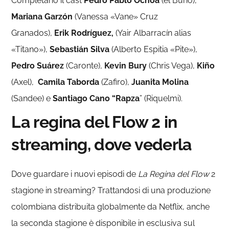
Completano il cast
Pedro Pablo Ochoa
(el Búho),
Mariana Garzón
(Vanessa «Vane» Cruz
Granados),
Erik Rodríguez,
(Yair Albarracín alias
«Titano»),
Sebastián Silva
(Alberto Espitia «Pite»),
Pedro Suárez
(Caronte),
Kevin Bury
(
Chris Vega),
Kiño
(Axel),
Camila Taborda
(Zafiro),
Juanita Molina
(Sandee) e
Santiago Cano “Rapza
” (Riquelmi).
La regina del Flow 2 in
streaming, dove vederla
Dove guardare i nuovi episodi de
La Regina del Flow
2
stagione in streaming? Trattandosi di una produzione
colombiana distribuita globalmente da Netflix, anche
la seconda stagione è disponibile in esclusiva sul