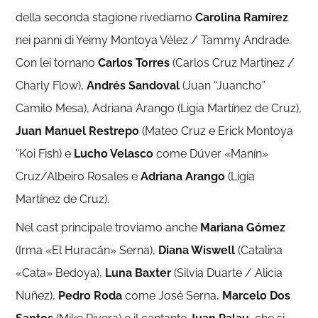
della seconda stagione rivediamo
Carolina Ramírez
nei panni di Yeimy Montoya Vélez / Tammy Andrade.
Con lei tornano
Carlos Torres
(Carlos Cruz Martinez /
Charly Flow),
Andrés Sandoval
(Juan “Juancho”
Camilo Mesa), Adriana Arango (Ligia Martínez de Cruz),
Juan Manuel Restrepo
(Mateo Cruz e Erick Montoya
“Koi Fish) e
Lucho Velasco
come Dúver «Manín»
Cruz/Albeiro Rosales e
Adriana Arango
(Ligia
Martínez de Cruz).
Nel cast principale troviamo anche
Mariana Gómez
(Irma «El Huracán» Serna)​,
Diana Wiswell
(Catalina
«Cata» Bedoya),
Luna Baxter
(Silvia Duarte / Alicia
Nuñez),
Pedro Roda
come José Serna,
Marcelo Dos