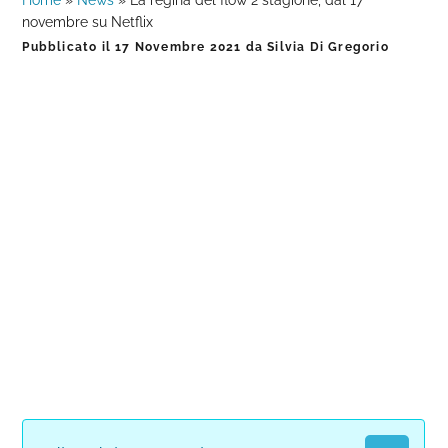
Home
»
News
»
La regina del flow 2 stagione, dal 17
novembre su Netflix
Pubblicato il
17 Novembre 2021
da
Silvia Di Gregorio