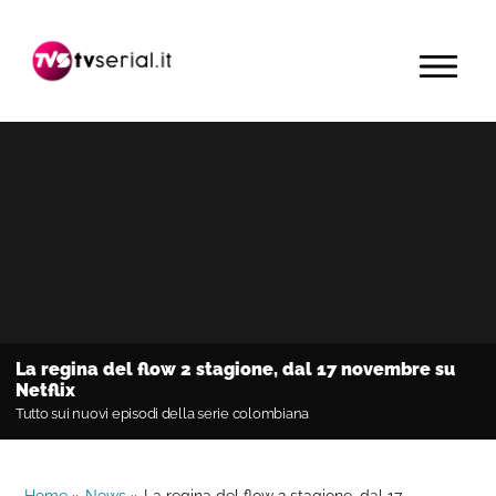
Passa
Passa
Passa
alla
al
alla
MENU
navigazione
contenuto
barra
primaria
principale
laterale
primaria
La regina del flow 2 stagione, dal 17 novembre su
Netflix
Tutto sui nuovi episodi della serie colombiana